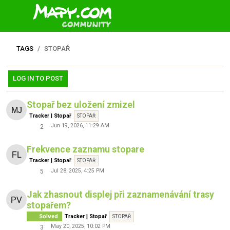
TAGS
STOPAŘ
LOG IN TO POST
Stopař bez uložení zmizel
Tracker | Stopař
STOPAŘ
Jun 19, 2026, 11:29 AM
2
Frekvence zaznamu stopare
Tracker | Stopař
STOPAŘ
Jul 28, 2025, 4:25 PM
5
Jak zhasnout displej při zaznamenávání trasy
stopařem?
Solved
Tracker | Stopař
STOPAŘ
May 20, 2025, 10:02 PM
3