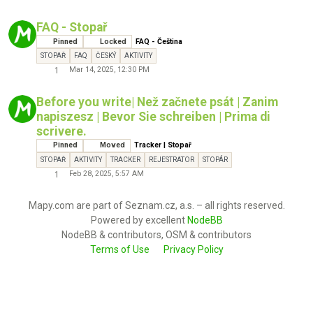
FAQ - Stopař
Pinned
Locked
FAQ - Čeština
STOPAŘ
FAQ
ČESKÝ
AKTIVITY
Mar 14, 2025, 12:30 PM
1
Before you write| Než začnete psát | Zanim
napiszesz | Bevor Sie schreiben | Prima di
scrivere.
Pinned
Moved
Tracker | Stopař
STOPAŘ
AKTIVITY
TRACKER
REJESTRATOR
STOPÁR
Feb 28, 2025, 5:57 AM
1
Mapy.com are part of Seznam.cz, a.s. – all rights reserved.
Powered by excellent
NodeBB
NodeBB & contributors, OSM & contributors
Terms of Use
Privacy Policy