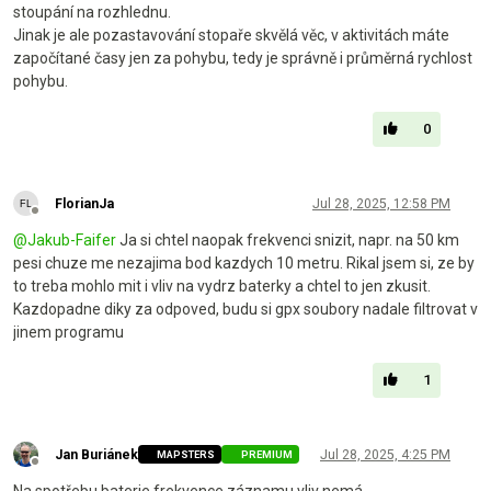
stoupání na rozhlednu.
Jinak je ale pozastavování stopaře skvělá věc, v aktivitách máte
započítané časy jen za pohybu, tedy je správně i průměrná rychlost
pohybu.
0
FlorianJa
Jul 28, 2025, 12:58 PM
Offline
@
Jakub-Faifer
Ja si chtel naopak frekvenci snizit, napr. na 50 km
pesi chuze me nezajima bod kazdych 10 metru. Rikal jsem si, ze by
to treba mohlo mit i vliv na vydrz baterky a chtel to jen zkusit.
Kazdopadne diky za odpoved, budu si gpx soubory nadale filtrovat v
jinem programu
1
Jan Buriánek
Jul 28, 2025, 4:25 PM
MAPSTERS
PREMIUM
Offline
Na spotřebu baterie frekvence záznamu vliv nemá.