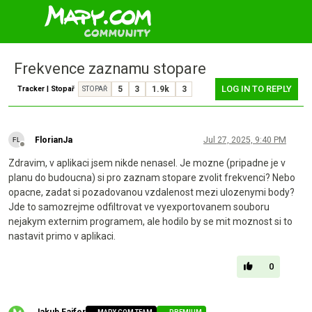
Frekvence zaznamu stopare
LOG IN TO REPLY
Tracker | Stopař
5
3
1.9k
3
STOPAŘ
FlorianJa
Jul 27, 2025, 9:40 PM
Offline
Zdravim, v aplikaci jsem nikde nenasel. Je mozne (pripadne je v
planu do budoucna) si pro zaznam stopare zvolit frekvenci? Nebo
opacne, zadat si pozadovanou vzdalenost mezi ulozenymi body?
Jde to samozrejme odfiltrovat ve vyexportovanem souboru
nejakym externim programem, ale hodilo by se mit moznost si to
nastavit primo v aplikaci.
0
Jakub Faifer
MAPY.COM TEAM
PREMIUM