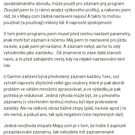
opodstatněného důvodu, může použít pro záznam jiný program.
Zkoušel jsem to (v rámci analýz výškového profilu), a nakonec jsem
rád, že v Mapy.com žádná nastavení nejsou! A takto to mohou
používat (a používají) miliony lidí. K naprosté spokojenosti.
V tom jiném programu jsem musel před cestou nastavit parametry,
jinak mohl být záznam k ničemu. Měj jsem to nastavené pro jízdu
na kole, a pak jsem jel na kánoi. A záznam nebyl, asi ho to celý
vyhodnotilo jako zastávku... Čili znamená to zase další starosti
navíc, a to před zahájením cesty, kdy na nějaké nastavování není
čas.
U Garmin zařízení bývá předvolený záznam každou 1sec, což
vytváří naprosto zbytečně velké gpx soubory, které je pak akorát
problém ve větším množství zpracovávat, a ve výsledku je pak
potřeba je redukovat. Jediná výhoda může být, že u přesného
záznamu (v otevřeném terénu) mohou být lépe prokreslené
zatáčky. Ale na celkový obraz běžné stopy (pěší, na kole apod.) to
vliv nemá, a pokud ano, tak spíš negativní (více nepřesných dat).
Jediná nevýhoda stopaře Mapy.com je v tom, že máte-li zapnuté
pozastavování záznamu, tak nebudete mít zaznamenané