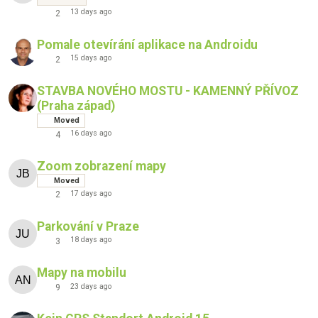
13 days ago
2
Pomale otevírání aplikace na Androidu
15 days ago
2
STAVBA NOVÉHO MOSTU - KAMENNÝ PŘÍVOZ
(Praha západ)
Moved
16 days ago
4
Zoom zobrazení mapy
Moved
17 days ago
2
Parkování v Praze
18 days ago
3
Mapy na mobilu
23 days ago
9