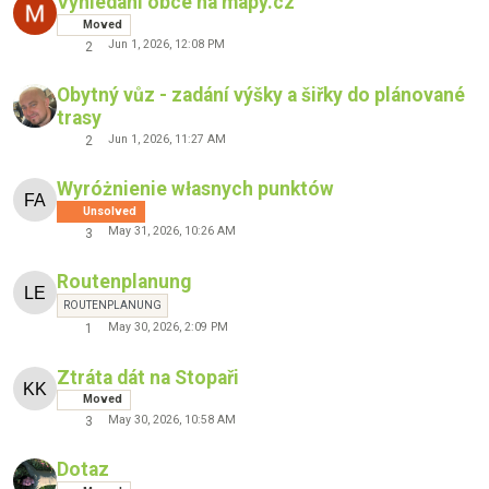
Vyhledání obce na mapy.cz
Moved
Jun 1, 2026, 12:08 PM
2
Obytný vůz - zadání výšky a šiřky do plánované
trasy
Jun 1, 2026, 11:27 AM
2
Wyróżnienie własnych punktów
Unsolved
May 31, 2026, 10:26 AM
3
Routenplanung
ROUTENPLANUNG
May 30, 2026, 2:09 PM
1
Ztráta dát na Stopaři
Moved
May 30, 2026, 10:58 AM
3
Dotaz