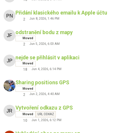
Přidání klasického emailu k Apple účtu
Jun 8, 2026, 1:46 PM
2
odstranění bodu z mapy
Moved
Jun 5, 2026, 6:03 AM
2
nejde se přihlásit v aplikaci
Moved
Jun 4, 2026, 6:14 PM
18
Sharing positions GPS
Moved
Jun 2, 2026, 4:40 AM
2
Vytvoření odkazu z GPS
Moved
URL ODKAZ
Jun 1, 2026, 6:12 PM
10