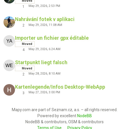
Moved
May 29, 2026, 2:53 PM
1
Nahrávání fotek v aplikaci
May 29, 2026, 11:08 AM
2
Importer un fichier gpx éditable
Moved
May 29, 2026, 6:24 AM
4
Startpunkt liegt falsch
Moved
May 28, 2026, 8:10 AM
2
Kartenlegende/Infos Desktop-WebApp
May 27, 2026, 3:00 PM
3
Mapy.com are part of Seznam.cz, a.s. – all rights reserved.
Powered by excellent
NodeBB
NodeBB & contributors, OSM & contributors
Terms of Use
Privacy Policy