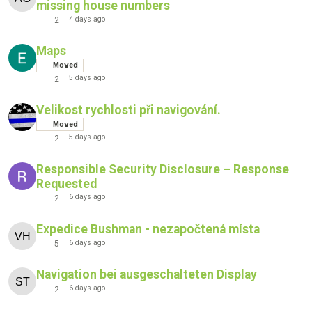
missing house numbers
4 days ago
2
Maps
Moved
5 days ago
2
Velikost rychlosti při navigování.
Moved
5 days ago
2
Responsible Security Disclosure – Response
Requested
6 days ago
2
Expedice Bushman - nezapočtená místa
6 days ago
5
Navigation bei ausgeschalteten Display
6 days ago
2