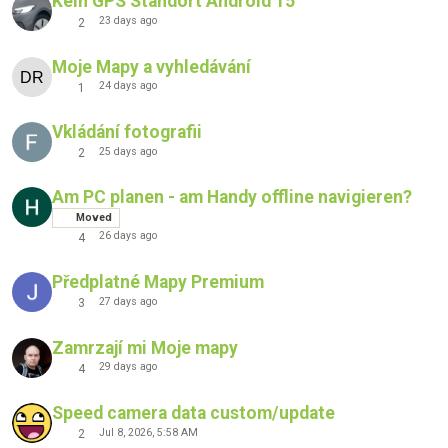
Kein GPS Standort Android 15
23 days ago
2
Moje Mapy a vyhledávání
24 days ago
1
Vkládání fotografii
25 days ago
2
Am PC planen - am Handy offline navigieren?
Moved
26 days ago
4
Předplatné Mapy Premium
27 days ago
3
Zamrzají mi Moje mapy
29 days ago
4
Speed camera data custom/update
Jul 8, 2026, 5:58 AM
2