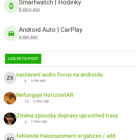
Smartwatch | Hodinky
8 days ago
Android Auto | CarPlay
a day ago
LOG IN TO POST
nastavení audio focus na androidu
a day ago
5
Nefunguje HorizontAR
2 days ago
15
Změna způsoby dopravy uprostřed trasy
2 days ago
3
fehlende Hausnummern ergänzen / add