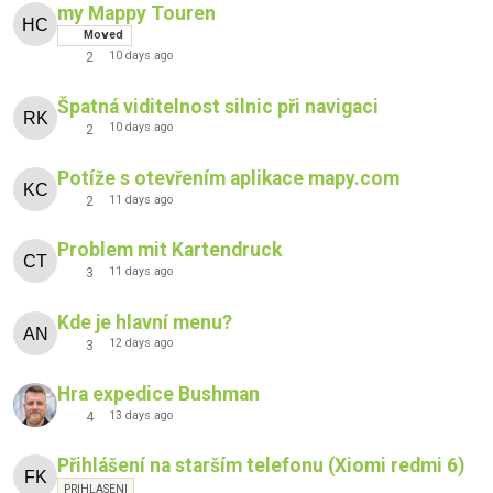
my Mappy Touren
Moved
10 days ago
2
Špatná viditelnost silnic při navigaci
10 days ago
2
Potíže s otevřením aplikace mapy.com
11 days ago
2
Problem mit Kartendruck
11 days ago
3
Kde je hlavní menu?
12 days ago
3
Hra expedice Bushman
13 days ago
4
Přihlášení na starším telefonu (Xiomi redmi 6)
PRIHLASENI