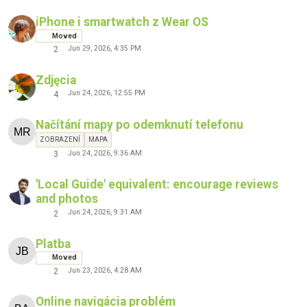
iPhone i smartwatch z Wear OS
Moved
Jun 29, 2026, 4:35 PM
2
Zdjęcia
Jun 24, 2026, 12:55 PM
4
Načítání mapy po odemknutí telefonu
ZOBRAZENÍ
MAPA
Jun 24, 2026, 9:36 AM
3
'Local Guide' equivalent: encourage reviews
and photos
Jun 24, 2026, 9:31 AM
2
Platba
Moved
Jun 23, 2026, 4:28 AM
2
Online navigácia problém