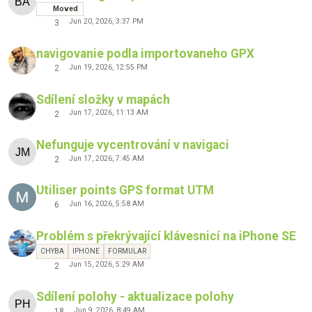
Moved
Jun 20, 2026, 3:37 PM
3
navigovanie podla importovaneho GPX
Jun 19, 2026, 12:55 PM
2
Sdílení složky v mapách
Jun 17, 2026, 11:13 AM
2
Nefunguje vycentrování v navigaci
Jun 17, 2026, 7:45 AM
2
Utiliser points GPS format UTM
Jun 16, 2026, 5:58 AM
6
Problém s překrývající klávesnicí na iPhone SE
CHYBA
IPHONE
FORMULAR
Jun 15, 2026, 5:29 AM
2
Sdílení polohy - aktualizace polohy
Jun 9, 2026, 8:49 AM
18