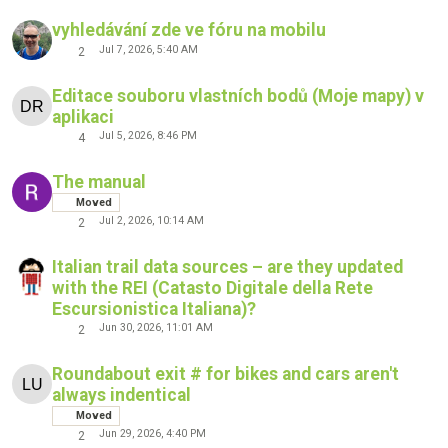
vyhledávání zde ve fóru na mobilu
Jul 7, 2026, 5:40 AM
2
Editace souboru vlastních bodů (Moje mapy) v
aplikaci
Jul 5, 2026, 8:46 PM
4
The manual
Moved
Jul 2, 2026, 10:14 AM
2
Italian trail data sources – are they updated
with the REI (Catasto Digitale della Rete
Escursionistica Italiana)?
Jun 30, 2026, 11:01 AM
2
Roundabout exit # for bikes and cars aren't
always indentical
Moved
Jun 29, 2026, 4:40 PM
2