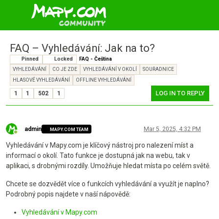
FAQ – Vyhledávání: Jak na to?
Pinned
Locked
FAQ - Čeština
VYHLEDÁVÁNÍ
CO JE ZDE
VYHLEDÁVÁNÍ V OKOLÍ
SOUŘADNICE
HLASOVÉ VYHLEDÁVÁNÍ
OFFLINE VYHLEDÁVÁNÍ
LOG IN TO REPLY
1
1
502
1
admin
Mar 5, 2025, 4:32 PM
MAPY.COM TEAM
Online
Vyhledávání v Mapy.com je klíčový nástroj pro nalezení míst a
informací o okolí. Tato funkce je dostupná jak na webu, tak v
aplikaci, s drobnými rozdíly. Umožňuje hledat místa po celém světě.
Chcete se dozvědět více o funkcích vyhledávání a využít je naplno?
Podrobný popis najdete v naší nápovědě:
Vyhledávání v Mapy.com