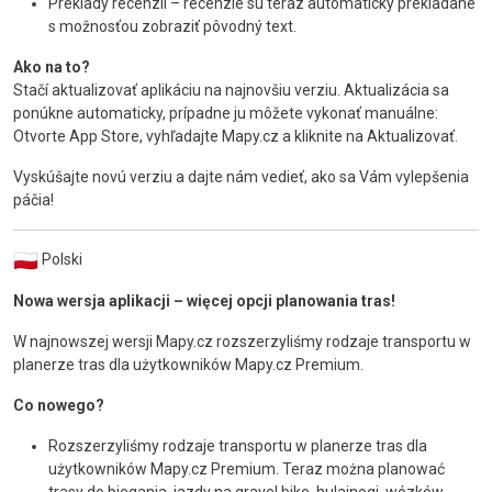
Preklady recenzií – recenzie sú teraz automaticky prekladané
s možnosťou zobraziť pôvodný text.
Ako na to?
Stačí aktualizovať aplikáciu na najnovšiu verziu. Aktualizácia sa
ponúkne automaticky, prípadne ju môžete vykonať manuálne:
Otvorte App Store, vyhľadajte Mapy.cz a kliknite na Aktualizovať.
Vyskúšajte novú verziu a dajte nám vedieť, ako sa Vám vylepšenia
páčia!
Polski
Nowa wersja aplikacji – więcej opcji planowania tras!
W najnowszej wersji Mapy.cz rozszerzyliśmy rodzaje transportu w
planerze tras dla użytkowników Mapy.cz Premium.
Co nowego?
Rozszerzyliśmy rodzaje transportu w planerze tras dla
użytkowników Mapy.cz Premium. Teraz można planować
trasy do biegania, jazdy na gravel bike, hulajnogi, wózków