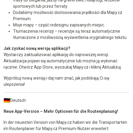
sportowych lub przez ferraty.
Dodaliśmy możliwość dostosowania prędkości dla Mapy.cz
Premium.
Moje mapy – część redesignu zapisanych miejsc.
Tłumaczenia recenzji – recenzje są teraz automatycznie
tłumaczone z możliwością wyświetlenia oryginalnego tekstu.
Jak zyskać nową wersję aplikacji?
Wystarczy zaktualizować aplikację do najnowszej wersji.
Aktualizacja pojawi się automatycznie lub można ją wykonać
ręcznie: Otwórz App Store, wyszukaj Mapy.cz i kliknij Aktualizuj.
Wypróbuj nową wersję i daj nam znać, jak podobają Ci się
ulepszenia!
Deutsch
Neue App-Version – Mehr Optionen für die Routenplanung!
In der neuesten Version von Mapy.cz haben wir die Transportarten
im Routenplaner für Mapy.cz Premium-Nutzer erweitert.