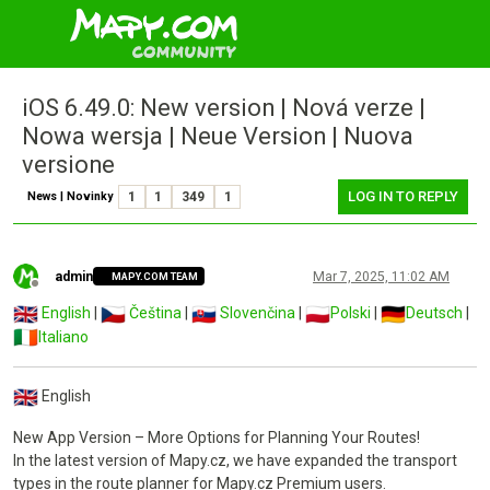
iOS 6.49.0: New version | Nová verze |
Nowa wersja | Neue Version | Nuova
versione
LOG IN TO REPLY
News | Novinky
1
1
349
1
admin
Mar 7, 2025, 11:02 AM
MAPY.COM TEAM
Offline
English
|
Čeština
|
Slovenčina
|
Polski
|
Deutsch
|
Italiano
English
New App Version – More Options for Planning Your Routes!
In the latest version of Mapy.cz, we have expanded the transport
types in the route planner for Mapy.cz Premium users.