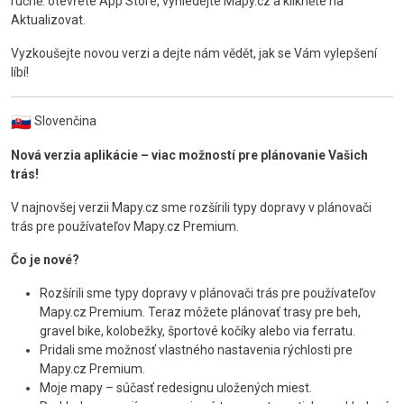
ručně: otevřete App Store, vyhledejte Mapy.cz a klikněte na
Aktualizovat.
Vyzkoušejte novou verzi a dejte nám vědět, jak se Vám vylepšení
líbí!
Slovenčina
Nová verzia aplikácie – viac možností pre plánovanie Vašich
trás!
V najnovšej verzii Mapy.cz sme rozšírili typy dopravy v plánovači
trás pre používateľov Mapy.cz Premium.
Čo je nové?
Rozšírili sme typy dopravy v plánovači trás pre používateľov
Mapy.cz Premium. Teraz môžete plánovať trasy pre beh,
gravel bike, kolobežky, športové kočíky alebo via ferratu.
Pridali sme možnosť vlastného nastavenia rýchlosti pre
Mapy.cz Premium.
Moje mapy – súčasť redesignu uložených miest.