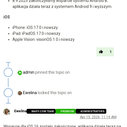
8.9.2025 zakończyliśmy wsparcie systemu Android 8;
aplikacja działa teraz z systemem Android 9 i wyższym.
iOS
iPhone: iOS 17.0 i nowszy.
iPad: iPadOS 17.0 i nowszy.
Apple Vision: visionOS 1.0 i nowszy.
1
admin
pinned this topic on
Ewelina
locked this topic on
Ewelina
MAPY.COM TEAM
PREMIUM
ADMINISTRATORS
Offline
Apr 15, 2026, 11:19 AM
Wsparcie dla iOS 16 zostało zakończone; aplikacja działa teraz na