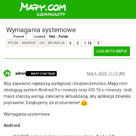
Wymagania systemowe
Pinned
Locked
FAQ - Polski
2
2
1.1k
2
POLSKI
ANDROID
IOS
APLIKACJA
LOG IN TO REPLY
admin
Mar 6, 2025, 11:17 AM
MAPY.COM TEAM
Offline
Aby zapewnić najlepszą wydajność i bezpieczeństwo, Mapy.com
obsługują system Android 9.x i nowszy oraz iOS 16.x i nowszy. Jeśli
masz starszą wersję, zalecamy aktualizację, aby aplikacja działała
poprawnie. Dziękujemy za zrozumienie!
Wymagania systemowe:
Android