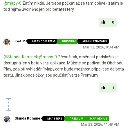
@
mapy-0
Zatím nikde. Je třeba počkat až se tam objeví - zatím je
to zřejmě uvolněno jen pro betatestery...
0
Ewelina
MAPY.COM TEAM
PREMIUM
ADMINISTRATORS
Offline
Mar 12, 2026, 9:34 AM
@
Standa-Komínek
@
mapy-0
Přesně tak, možnost podsložek je
dostupná jen v beta verzi aplikace. Můžete se podívat do Obchodu
Play, zda při vyhledání Mapy.com bude možnost připojit se do beta
testu. Jinak podsložky jsou součástí verze Premium.
1
Standa Komínek
MAPSTERS
PREMIUM
MAP GENIUS
Offline
Mar 23, 2026, 11:48 AM