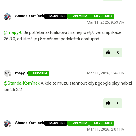
Standa Komínek
MAPSTERS
PREMIUM
MAP GENIUS
Offline
Mar 11, 2026, 9:53 AM
@
mapy-0
Je potřeba aktualizovat na nejnovější verzi aplikace
26.3.0, od které je již možnost podsložek dostupná.
0
mapy 0
Mar 11, 2026, 1:45 PM
PREMIUM
Offline
@
Standa-Komínek
A kde to muzu stahnout kdyz google play nabizi
jen 26.2.2
0
Standa Komínek
MAPSTERS
PREMIUM
MAP GENIUS
Offline
Mar 11, 2026, 2:04 PM