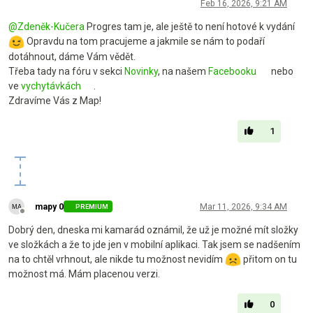
Offline
Feb 16, 2026, 9:21 AM
@
Zdeněk-Kučera
Progres tam je, ale ještě to není hotové k vydání
Opravdu na tom pracujeme a jakmile se nám to podaří
dotáhnout, dáme Vám vědět.
Třeba tady na fóru v sekci
Novinky
, na našem
Facebooku
nebo
ve
vychytávkách
.
Zdravíme Vás z Map!
1
mapy 0
Mar 11, 2026, 9:34 AM
PREMIUM
Offline
Dobrý den, dneska mi kamarád oznámil, že už je možné mít složky
ve složkách a že to jde jen v mobilní aplikaci. Tak jsem se nadšením
na to chtěl vrhnout, ale nikde tu možnost nevidím
přitom on tu
možnost má. Mám placenou verzi.
0