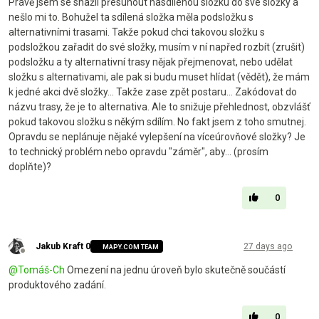
Právě jsem se snažil přesunout nasdílenou složku do své složky a
nešlo mi to. Bohužel ta sdílená složka měla podsložku s
alternativními trasami. Takže pokud chci takovou složku s
podsložkou zařadit do své složky, musím v ní napřed rozbít (zrušit)
podsložku a ty alternativní trasy nějak přejmenovat, nebo udělat
složku s alternativami, ale pak si budu muset hlídat (vědět), že mám
k jedné akci dvě složky… Takže zase zpět postaru... Zakódovat do
názvu trasy, že je to alternativa. Ale to snižuje přehlednost, obzvlášť
pokud takovou složku s někým sdílím. No fakt jsem z toho smutnej.
Opravdu se neplánuje nějaké vylepšení na víceúrovňové složky? Je
to technický problém nebo opravdu "záměr", aby... (prosím
doplňte)?
0
Jakub Kraft 0
27 days ago
MAPY.COM TEAM
Offline
@
Tomáš-Ch
Omezení na jednu úroveň bylo skutečně součástí
produktového zadání.
0