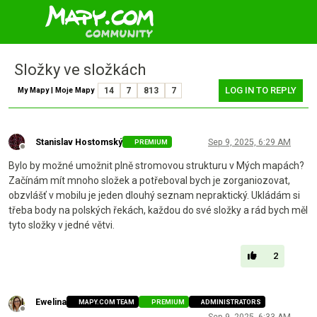
Složky ve složkách
LOG IN TO REPLY
My Mapy | Moje Mapy
14
7
813
7
Stanislav Hostomský
Sep 9, 2025, 6:29 AM
PREMIUM
Offline
Bylo by možné umožnit plně stromovou strukturu v Mých mapách?
Začínám mít mnoho složek a potřeboval bych je zorganiozovat,
obzvlášť v mobilu je jeden dlouhý seznam nepraktický. Ukládám si
třeba body na polských řekách, každou do své složky a rád bych měl
tyto složky v jedné větvi.
2
Ewelina
MAPY.COM TEAM
PREMIUM
ADMINISTRATORS
Offline
Sep 9, 2025, 6:33 AM