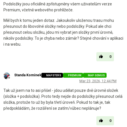
Podsložky jsou oficiálně zpřístupněny všem uživatelům verze
Premium, včetně webového prohlížeče.
Měl bych k tomu jeden dotaz. Jakoukoliv uloženou trasu mohu
přesunout do libovolné složky nebo podsložky. Pokud ale chci
přesunout celou složku, jdou mi vybrat jen složky první úrovně,
nikoliv podsložky. To je chyba nebo záměr? Stejné chování v aplikaci
i na webu.
0
Standa Komínek
MAPSTERS
PREMIUM
MAP GENIUS
Offline
Mar 23, 2026, 12:44 PM
Tak už jsem na to asi přišel - jdou udělat pouze dvě úrovně složek
(složka + podsložka). Proto tedy nejde do podsložky přesunout celá
složka, protože to už by byla třetí úroveň. Pokud to tak je, tak
předpokládám, že rozšíření se zatím/vůbec neplánuje?
0