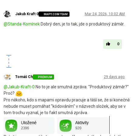
Jakub Kraft 0
Mar 24, 2026, 10:02 AM
MAPY.COM TEAM
Offline
@
Standa-Komínek
Dobrý den, je to tak, jde o produktový záměr.
0
Tomáš Ch
29 days ago
PREMIUM
Offline
@
Jakub-Kraft-0
No to je ale smutná zpráva. "Produktový záměr?"
Proč?
Pro někoho, kdo s mapami opravdu pracuje a těší se, že si konečně
nebude muset pomáhat "kódováním" v názvech složek, aby se v
tom trochu vyznal, je to fakt smutná zpráva.