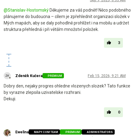
@
Stanislav-Hostomský
Děkujeme za váš podnět! Něco podobného
plánujeme do budoucna – cílem je zpřehlednit organizaci složek v
Mých mapách, aby se daly pohodlně prohlížet i na mobilu a udržet
struktura přehledná i při větším množství položek.
3
Zdeněk Kučera
Feb 15, 2026, 9:21 AM
PREMIUM
Offline
Dobry den, nejaky progres ohledne vlozenych slozek? Tato funkce
by vyrazne zlepsila uzivatelske rozhrani.
Dekuji.
0
Ewelina
MAPY.COM TEAM
PREMIUM
ADMINISTRATORS