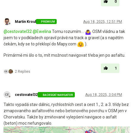
0
Martin Kroul
Aug 18, 2025, 12:51 PM
PREMIUM
Offline
@
cestovatel32
@
Ewelina
Tomu rozumím...
OSM vládnu a tak
jsem to v podkladech opravil právě na track a gravel (a s napětím
čekám, kdy se to překlopí do Mapy.com
).
Primármě mi šlo o to, mít možnost navigovat třeba jen po asfaltu.
1
2 Replies
cestovatel32
Aug 18, 2025, 3:04 PM
BACKSEAT NAVIGATOR
Offline
Takto vypadá stav dálnic, rychlostních cest a cest 1., 2. a 3. třídy bez
zmapovaného asfaltového nebo betonového povrchu v OSM jen v
Chorvatsku. Takže by zmiňované vylepšení navigace o asfalt
(beton) moc nefungovalo.