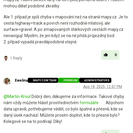
mohou dělat podobné zkratky.
Ale 1. případ je spíš chyba v mapování než na straně mapy.cz. Je to
cesta highway=track a povrch není rozhodně mlatový, ale
surface=gravel. A po zmapovaných štěrkových cestách mapy.cz
nenavigují. Myslím, že jen když se na ně přidá průjezdný bod.
2. případ vypadá pravděpodobně stejně.
0
1 Reply
Ewelina
MAPY.COM TEAM
PREMIUM
ADMINISTRATORS
Offline
Aug 18, 2025, 12:07 PM
@
Martin-Kroul
Dobrý den, děkujeme za informace. Takové chyby
nám vždy můžete hlásit prostřednictvím
formuláře
. Abychom
data upravili, potřebujeme vědět, co bylo špatně a přesně, kde se
daný úsek nachází. Můžete prosím doplnit, kde to přesně bylo?
Kolegové se na to podívají. Díky!