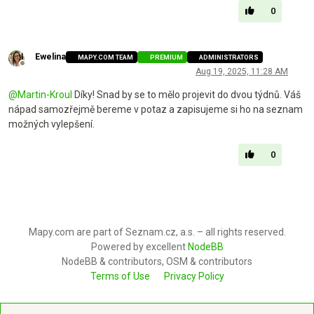
0
Ewelina
MAPY.COM TEAM
PREMIUM
ADMINISTRATORS
Offline
Aug 19, 2025, 11:28 AM
@
Martin-Kroul
Díky! Snad by se to mělo projevit do dvou týdnů. Váš
nápad samozřejmě bereme v potaz a zapisujeme si ho na seznam
možných vylepšení.
0
Mapy.com are part of Seznam.cz, a.s. – all rights reserved.
Powered by excellent
NodeBB
NodeBB & contributors, OSM & contributors
Terms of Use
Privacy Policy