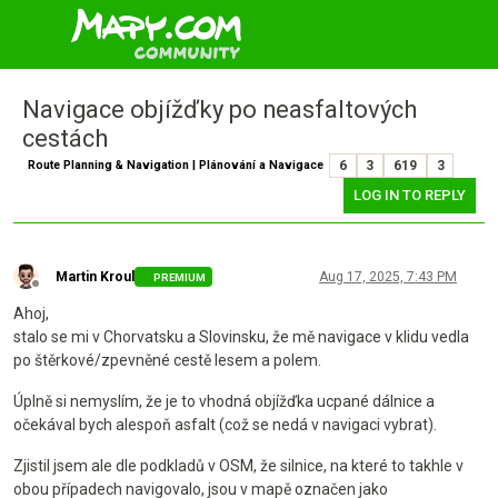
Navigace objížďky po neasfaltových
cestách
Route Planning & Navigation | Plánování a Navigace
6
3
619
3
LOG IN TO REPLY
Martin Kroul
Aug 17, 2025, 7:43 PM
PREMIUM
Offline
Ahoj,
stalo se mi v Chorvatsku a Slovinsku, že mě navigace v klidu vedla
po štěrkové/zpevněné cestě lesem a polem.
Úplně si nemyslím, že je to vhodná objížďka ucpané dálnice a
očekával bych alespoň asfalt (což se nedá v navigaci vybrat).
Zjistil jsem ale dle podkladů v OSM, že silnice, na které to takhle v
obou případech navigovalo, jsou v mapě označen jako