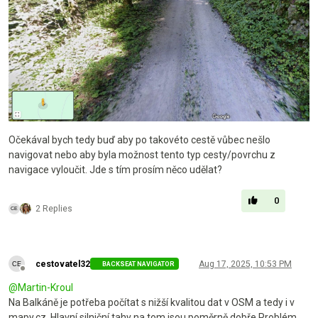
Očekával bych tedy buď aby po takovéto cestě vůbec nešlo
navigovat nebo aby byla možnost tento typ cesty/povrchu z
navigace vyloučit. Jde s tím prosím něco udělat?
0
2 Replies
cestovatel32
Aug 17, 2025, 10:53 PM
BACKSEAT NAVIGATOR
Offline
@
Martin-Kroul
Na Balkáně je potřeba počítat s nižší kvalitou dat v OSM a tedy i v
mapy.cz. Hlavní silniční tahy na tom jsou poměrně dobře Problém