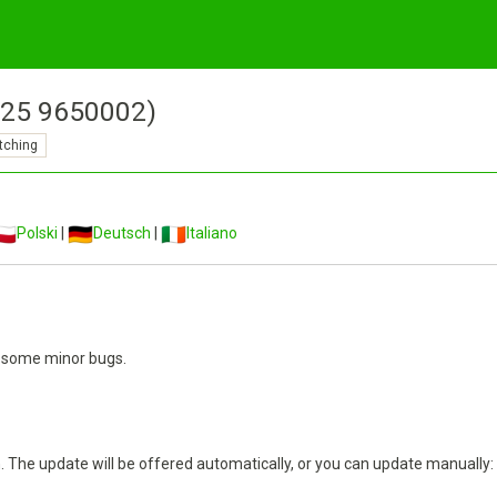
2025 9650002)
tching
Polski
|
Deutsch
|
Italiano
d some minor bugs.
n. The update will be offered automatically, or you can update manually: