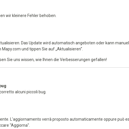
n wir kleinere Fehler behoben.
aktualisieren. Das Update wird automatisch angeboten oder kann manuel
 Mapy.com und tippen Sie auf „Aktualisieren“.
sen Sie uns wissen, wie Ihnen die Verbesserungen gefallen!
 bug
rretto alcuni piccoli bug.
 recente. L'aggiornamento verrà proposto automaticamente oppure può 
ccare "Aggiorna".