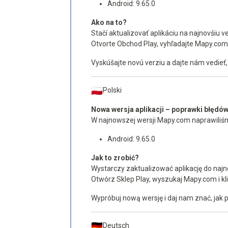
Android: 9.65.0
Ako na to?
Stačí aktualizovať aplikáciu na najnovšiu 
Otvorte Obchod Play, vyhľadajte Mapy.com a
Vyskúšajte novú verziu a dajte nám vedieť
Polski
Nowa wersja aplikacji – poprawki błędó
W najnowszej wersji Mapy.com naprawiliśm
Android: 9.65.0
Jak to zrobić?
Wystarczy zaktualizować aplikację do najn
Otwórz Sklep Play, wyszukaj Mapy.com i klik
Wypróbuj nową wersję i daj nam znać, jak p
Deutsch