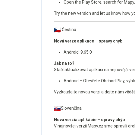
Open the Play Store, search for Mapy
Try the new version and let us know how y
Čeština
Nová verze aplikace – opravy chyb
Android: 9.65.0
Jak na to?
Stačí aktualizovat aplikaci na nejnovější v
Android – Otevřete Obchod Play, vyhl
Vyzkoušejte novou verzi a dejte nám vědět, 
Slovenčina
Nová verzia aplikácie – opravy chýb
V najnovšej verzii Mapy.cz sme opravili dr