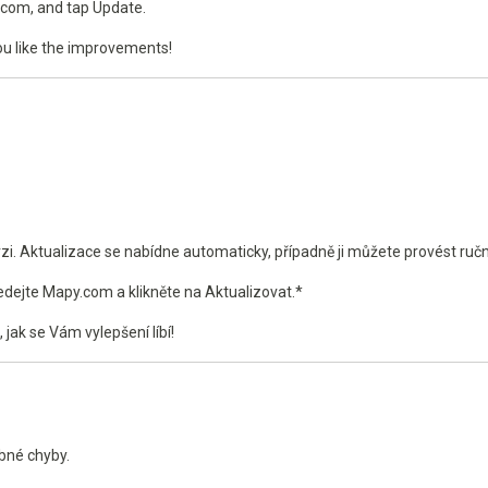
.com, and tap Update.
ou like the improvements!
erzi. Aktualizace se nabídne automaticky, případně ji můžete provést ručn
edejte Mapy.com a klikněte na Aktualizovat.*
jak se Vám vylepšení líbí!
obné chyby.