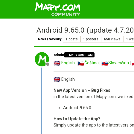
Android 9.65.0 (update 4.7.
News | Novinky
1
posts
1
posters
658
views
1
wa
admin
MAPY.COM TEAM
English
|
Čeština
|
Slovenčina
|
Offline
English
New App Version – Bug Fixes
in the latest version of Mapy.com, we fixe
Android: 9.65.0
How to Update the App?
Simply update the app to the latest versio