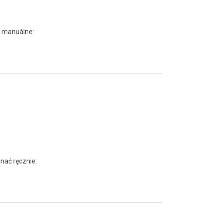
ť manuálne:
nać ręcznie: