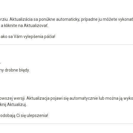
verziu. Aktualizácia sa ponúkne automaticky, prípadne ju môžete vykona
 kliknite na Aktualizovať.
, ako sa Vám vylepšenia páčia!
w
y drobne błędy.
owszej wersji. Aktualizacja pojawi się automatycznie lub można ją wyko
nij Aktualizuj.
odobają Ci się ulepszenia!