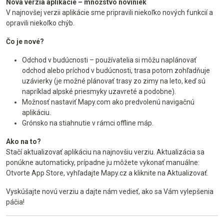
Nová verzia aplikácie – množstvo noviniek
V najnovšej verzii aplikácie sme pripravili niekoľko nových funkcií a
opravili niekoľko chýb.
Čo je nové?
Odchod v budúcnosti – používatelia si môžu naplánovať
odchod alebo príchod v budúcnosti, trasa potom zohľadňuje
uzávierky (je možné plánovať trasy zo zimy na leto, keď sú
napríklad alpské priesmyky uzavreté a podobne).
Možnosť nastaviť Mapy.com ako predvolenú navigačnú
aplikáciu.
Grónsko na stiahnutie v rámci offline máp.
Ako na to?
Stačí aktualizovať aplikáciu na najnovšiu verziu. Aktualizácia sa
ponúkne automaticky, prípadne ju môžete vykonať manuálne:
Otvorte App Store, vyhľadajte Mapy.cz a kliknite na Aktualizovať.
Vyskúšajte novú verziu a dajte nám vedieť, ako sa Vám vylepšenia
páčia!