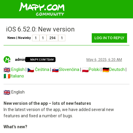
iOS 6.52.0: New version
LOG IN TO REPLY
News | Novinky
1
1
294
1
admin
May 6, 2025, 6:20 AM
MAPY.COM TEAM
Offline
English
|
Čeština
|
Slovenčina
|
Polski
|
Deutsch
|
Italiano
English
New version of the app – lots of new features
In the latest version of the app, we have added several new
features and fixed a number of bugs.
What's new?