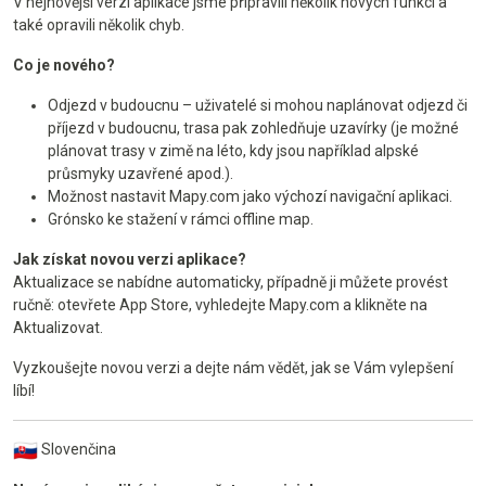
V nejnovější verzi aplikace jsme připravili několik nových funkcí a
také opravili několik chyb.
Co je nového?
Odjezd v budoucnu – uživatelé si mohou naplánovat odjezd či
příjezd v budoucnu, trasa pak zohledňuje uzavírky (je možné
plánovat trasy v zimě na léto, kdy jsou například alpské
průsmyky uzavřené apod.).
Možnost nastavit Mapy.com jako výchozí navigační aplikaci.
Grónsko ke stažení v rámci offline map.
Jak získat novou verzi aplikace?
Aktualizace se nabídne automaticky, případně ji můžete provést
ručně: otevřete App Store, vyhledejte Mapy.com a klikněte na
Aktualizovat.
Vyzkoušejte novou verzi a dejte nám vědět, jak se Vám vylepšení
líbí!
Slovenčina