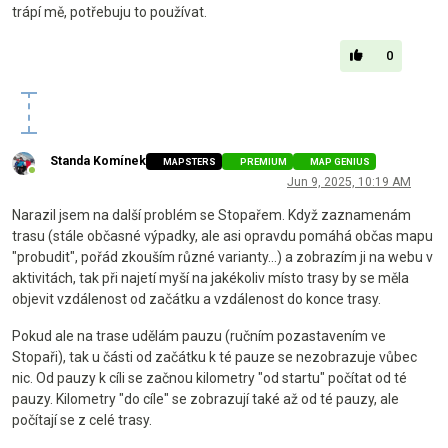
trápí mě, potřebuju to používat.
0
Standa Komínek
MAPSTERS
PREMIUM
MAP GENIUS
Online
Jun 9, 2025, 10:19 AM
Narazil jsem na další problém se Stopařem. Když zaznamenám
trasu (stále občasné výpadky, ale asi opravdu pomáhá občas mapu
"probudit", pořád zkouším různé varianty...) a zobrazím ji na webu v
aktivitách, tak při najetí myší na jakékoliv místo trasy by se měla
objevit vzdálenost od začátku a vzdálenost do konce trasy.
Pokud ale na trase udělám pauzu (ručním pozastavením ve
Stopaři), tak u části od začátku k té pauze se nezobrazuje vůbec
nic. Od pauzy k cíli se začnou kilometry "od startu" počítat od té
pauzy. Kilometry "do cíle" se zobrazují také až od té pauzy, ale
počítají se z celé trasy.