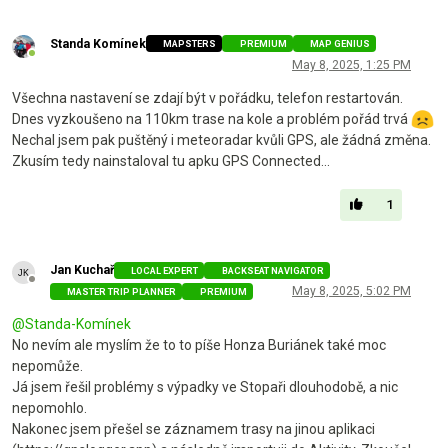
Standa Komínek
MAPSTERS
PREMIUM
MAP GENIUS
Online
May 8, 2025, 1:25 PM
Všechna nastavení se zdají být v pořádku, telefon restartován.
Dnes vyzkoušeno na 110km trase na kole a problém pořád trvá
Nechal jsem pak puštěný i meteoradar kvůli GPS, ale žádná změna.
Zkusím tedy nainstaloval tu apku GPS Connected...
1
Jan Kuchař
LOCAL EXPERT
BACKSEAT NAVIGATOR
Offline
May 8, 2025, 5:02 PM
MASTER TRIP PLANNER
PREMIUM
@
Standa-Komínek
No nevím ale myslím že to to píše Honza Buriánek také moc
nepomůže.
Já jsem řešil problémy s výpadky ve Stopaři dlouhodobě, a nic
nepomohlo.
Nakonec jsem přešel se záznamem trasy na jinou aplikaci