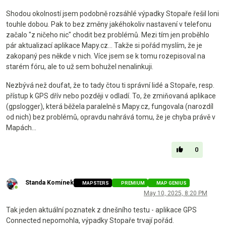
Shodou okolností jsem podobně rozsáhlé výpadky Stopaře řešil loni
touhle dobou. Pak to bez změny jakéhokoliv nastavení v telefonu
začalo "z ničeho nic" chodit bez problémů. Mezi tím jen proběhlo
pár aktualizací aplikace Mapy.cz... Takže si pořád myslím, že je
zakopaný pes někde v nich. Více jsem se k tomu rozepisoval na
starém fóru, ale to už sem bohužel nenalinkuji.
Nezbývá než doufat, že to tady čtou ti správní lidé a Stopaře, resp.
přístup k GPS dřív nebo později v odladí. To, že zmiňovaná aplikace
(gpslogger), která běžela paralelně s Mapy.cz, fungovala (narozdíl
od nich) bez problémů, opravdu nahrává tomu, že je chyba právě v
Mapách...
0
Standa Komínek
MAPSTERS
PREMIUM
MAP GENIUS
Online
May 10, 2025, 8:20 PM
Tak jeden aktuální poznatek z dnešního testu - aplikace GPS
Connected nepomohla, výpadky Stopaře trvají pořád.