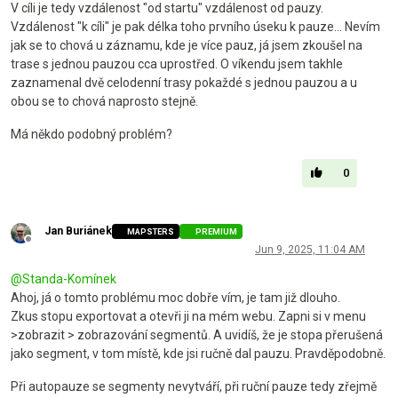
V cíli je tedy vzdálenost "od startu" vzdálenost od pauzy.
Vzdálenost "k cíli" je pak délka toho prvního úseku k pauze... Nevím
jak se to chová u záznamu, kde je více pauz, já jsem zkoušel na
trase s jednou pauzou cca uprostřed. O víkendu jsem takhle
zaznamenal dvě celodenní trasy pokaždé s jednou pauzou a u
obou se to chová naprosto stejně.
Má někdo podobný problém?
0
Jan Buriánek
MAPSTERS
PREMIUM
Offline
Jun 9, 2025, 11:04 AM
@
Standa-Komínek
Ahoj, já o tomto problému moc dobře vím, je tam již dlouho.
Zkus stopu exportovat a otevři ji na mém webu. Zapni si v menu
>zobrazit > zobrazování segmentů. A uvidíš, že je stopa přerušená
jako segment, v tom místě, kde jsi ručně dal pauzu. Pravděpodobně.
Při autopauze se segmenty nevytváří, při ruční pauze tedy zřejmě