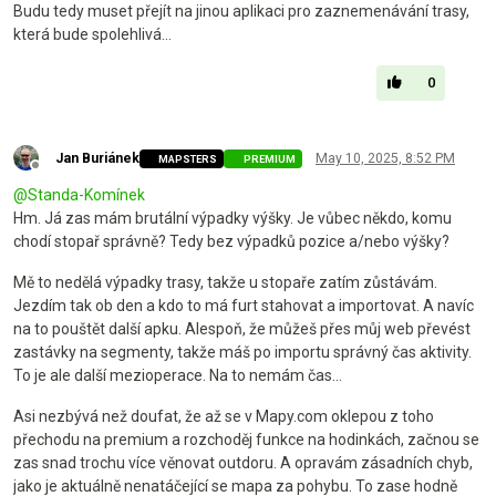
Budu tedy muset přejít na jinou aplikaci pro zaznemenávání trasy,
která bude spolehlivá...
0
Jan Buriánek
May 10, 2025, 8:52 PM
MAPSTERS
PREMIUM
Offline
@
Standa-Komínek
Hm. Já zas mám brutální výpadky výšky. Je vůbec někdo, komu
chodí stopař správně? Tedy bez výpadků pozice a/nebo výšky?
Mě to nedělá výpadky trasy, takže u stopaře zatím zůstávám.
Jezdím tak ob den a kdo to má furt stahovat a importovat. A navíc
na to pouštět další apku. Alespoň, že můžeš přes můj web převést
zastávky na segmenty, takže máš po importu správný čas aktivity.
To je ale další mezioperace. Na to nemám čas...
Asi nezbývá než doufat, že až se v Mapy.com oklepou z toho
přechodu na premium a rozchoděj funkce na hodinkách, začnou se
zas snad trochu více věnovat outdoru. A opravám zásadních chyb,
jako je aktuálně nenatáčející se mapa za pohybu. To zase hodně