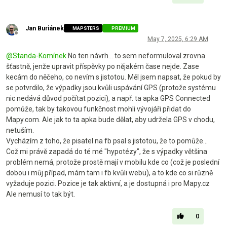
Jan Buriánek
MAPSTERS
PREMIUM
Offline
May 7, 2025, 6:29 AM
@
Standa-Komínek
No ten návrh... to sem neformuloval zrovna
šťastně, jenže upravit příspěvky po nějakém čase nejde. Zase
kecám do něčeho, co nevím s jistotou. Měl jsem napsat, že pokud by
se potvrdilo, že výpadky jsou kvůli uspávání GPS (protože systému
nic nedává důvod počítat pozici), a např. ta apka GPS Connected
pomůže, tak by takovou funkčnost mohli vývojáři přidat do
Mapy.com. Ale jak to ta apka bude dělat, aby udržela GPS v chodu,
netuším.
Vycházím z toho, že pisatel na fb psal s jistotou, že to pomůže...
Což mi právě zapadá do té mé "hypotézy", že s výpadky většina
problém nemá, protože prostě mají v mobilu kde co (což je poslední
dobou i můj případ, mám tam i fb kvůli webu), a to kde co si různě
vyžaduje pozici. Pozice je tak aktivní, a je dostupná i pro Mapy.cz
Ale nemusí to tak být.
0