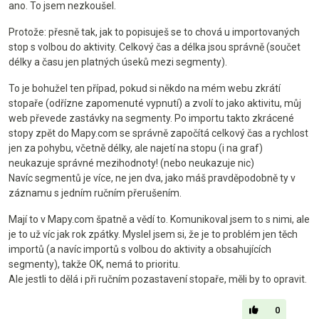
ano. To jsem nezkoušel.
Protože: přesně tak, jak to popisuješ se to chová u importovaných
stop s volbou do aktivity. Celkový čas a délka jsou správně (součet
délky a času jen platných úseků mezi segmenty).
To je bohužel ten případ, pokud si někdo na mém webu zkrátí
stopaře (odřízne zapomenuté vypnutí) a zvolí to jako aktivitu, můj
web převede zastávky na segmenty. Po importu takto zkrácené
stopy zpět do Mapy.com se správně započítá celkový čas a rychlost
jen za pohybu, včetně délky, ale najetí na stopu (i na graf)
neukazuje správné mezihodnoty! (nebo neukazuje nic)
Navíc segmentů je více, ne jen dva, jako máš pravděpodobně ty v
záznamu s jedním ručním přerušením.
Mají to v Mapy.com špatně a vědí to. Komunikoval jsem to s nimi, ale
je to už víc jak rok zpátky. Myslel jsem si, že je to problém jen těch
importů (a navíc importů s volbou do aktivity a obsahujících
segmenty), takže OK, nemá to prioritu.
Ale jestli to dělá i při ručním pozastavení stopaře, měli by to opravit.
0