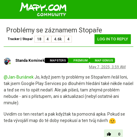
Problémy se záznamem Stopaře
LOG IN TO REPLY
Tracker | Stopař
18
4
4.6k
4
Standa Komínek
MAPSTERS
PREMIUM
MAP GENIUS
Online
May 7, 2025, 3:59 AM
@
Jan-Buriánek
Jo, když jsem ty problémy se Stopařem řešil loni,
tak jsem Google Play Services po dlouhém hledání také někde našel
a teď se mi to opět nedaří. Ale jak píšeš, tam zřejmě problém
nebude - ani s přístupem, ani s aktualizací (nebyl ostatně ani
minule).
Uvidím co ten restart a pak kdyžtak ta pomocná apka. Pokud se
teda vývojáří map do té doby nepokusí a ten tvůj návrh
0