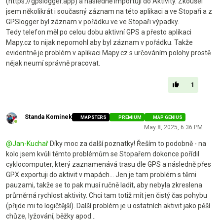
(https://gpslogger.app) a následně importuji do Aktivity. Zkoušel
jsem několikrát i současný záznam na této aplikaci a ve Stopaři a z
GPSlogger byl záznam v pořádku ve ve Stopaři výpadky.
Tedy telefon měl po celou dobu aktivní GPS a přesto aplikaci
Mapy.cz to nijak nepomohl aby byl záznam v pořádku. Takže
evidentně je problém v aplikaci Mapy.cz s určováním polohy prostě
nějak neumí správně pracovat.
1
Standa Komínek
MAPSTERS
PREMIUM
MAP GENIUS
Online
May 8, 2025, 6:36 PM
@
Jan-Kuchař
Díky moc za další poznatky! Řeším to podobně - na
kolo jsem kvůli těmto problémům se Stopařem dokonce pořídil
cyklocomputer, který zaznamenává trasu dle GPS a následně přes
GPX exportuji do aktivit v mapách... Jen je tam problém s těmi
pauzami, takže se to pak musí ručně ladit, aby nebyla zkreslena
průměrná rychlost aktivity. Chci tam totiž mít jen čistý čas pohybu
(přijde mi to logičtější). Další problém je u ostatních aktivit jako pěší
chůze, lyžování, běžky apod...