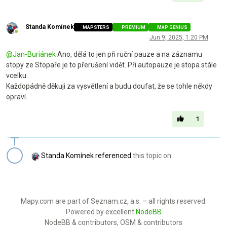
Standa Komínek
MAPSTERS
PREMIUM
MAP GENIUS
Online
Jun 9, 2025, 1:20 PM
@
Jan-Buriánek
Ano, dělá to jen při ruční pauze a na záznamu
stopy ze Stopaře je to přerušení vidět. Při autopauze je stopa stále
vcelku.
Každopádně děkuji za vysvětlení a budu doufat, že se tohle někdy
opraví.
1
Standa Komínek
referenced
this topic on
Mapy.com are part of Seznam.cz, a.s. – all rights reserved.
Powered by excellent
NodeBB
NodeBB & contributors, OSM & contributors