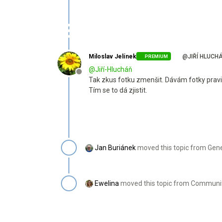
Miloslav Jelínek
@JIŘÍ HLUCH
PREMIUM
@
Jiří-Hlucháň
Offline
Tak zkus fotku zmenšit. Dávám fotky pravi
Tím se to dá zjistit.
Jan Buriánek
moved this topic from Gen
Ewelina
moved this topic from Communit