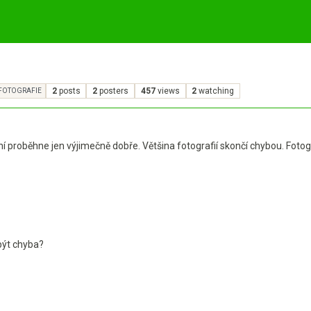
2
posts
2
posters
457
views
2
watching
FOTOGRAFIE
ní proběhne jen výjimečně dobře. Většina fotografií skončí chybou. Fotog
být chyba?