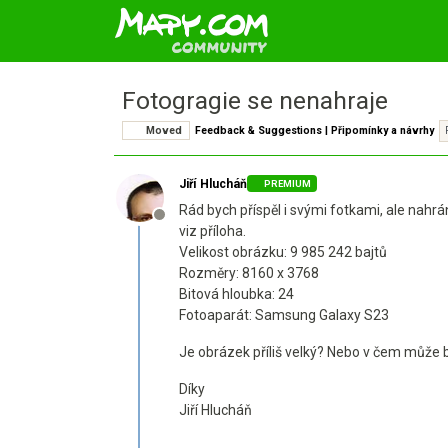
Fotogragie se nenahraje
Moved
Feedback & Suggestions | Připomínky a návrhy
Jiří Hlucháň
PREMIUM
Rád bych příspěl i svými fotkami, ale nahrá
Offline
viz příloha.
Velikost obrázku: 9 985 242 bajtů
Rozměry: 8160 x 3768
Bitová hloubka: 24
Fotoaparát: Samsung Galaxy S23
Je obrázek příliš velký? Nebo v čem může 
Díky
Jiří Hlucháň