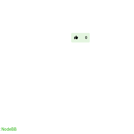
0
t
NodeBB