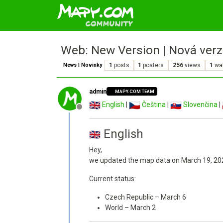
Web: New Version | Nová verz
News | Novinky
1
posts
1
posters
256
views
1
wa
admin
MAPY.COM TEAM
English
|
Čeština
|
Slovenčina
|
Offline
English
Hey,
we updated the map data on March 19, 20
Current status:
Czech Republic – March 6
World – March 2