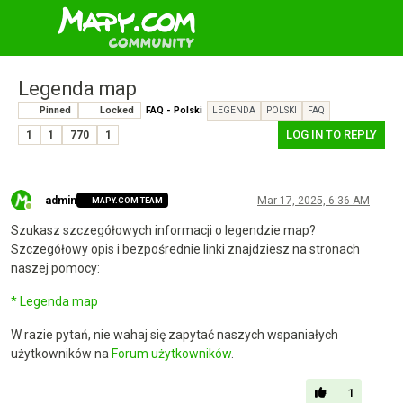
Legenda map
Pinned
Locked
FAQ - Polski
LEGENDA
POLSKI
FAQ
LOG IN TO REPLY
1
1
770
1
admin
Mar 17, 2025, 6:36 AM
MAPY.COM TEAM
Online
Szukasz szczegółowych informacji o legendzie map?
Szczegółowy opis i bezpośrednie linki znajdziesz na stronach
naszej pomocy:
* Legenda map
W razie pytań, nie wahaj się zapytać naszych wspaniałych
użytkowników na
Forum użytkowników
.
1