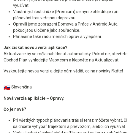
využívat.
Vlastní rychlost chůze (Premium) se nyní zohledňuje i při
plánování tras veřejnou dopravou.
Opravili jsme zobrazení Domova a Práce v Android Auto,
pokud jsou uložené jako souřadnice.
Přinášíme také řadu menších oprav a vylepšení.
Jak získat novou verzi aplikace?
Aktualizace by se měla nabídnout automaticky. Pokud ne, otevřete
Obchod Play, vyhledejte Mapy.com a klepněte na Aktualizovat.
Vyzkoušejte novou verzi a dejte nám vědět, co na novinky říkáte!
Slovenčina
Nová verzia aplikácie – Opravy.
Čo je nové?
Pri všetkých typoch plánovania trás si teraz môžete vybrať, či
sa chcete vyhýbať trajektom a prievozom, alebo ich využívať.
Vaša vlastná rýchlosť chôdze (Premium) sa teraz zohľadňuje