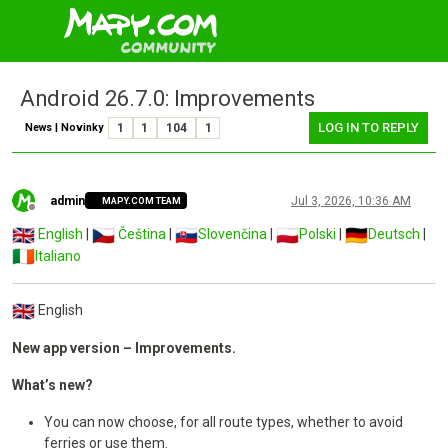
Android 26.7.0: Improvements
LOG IN TO REPLY
News | Novinky
1
1
104
1
admin
Jul 3, 2026, 10:36 AM
MAPY.COM TEAM
Offline
English
|
Čeština
|
Slovenčina
|
Polski
|
Deutsch
|
Italiano
English
New app version – Improvements.
What’s new?
You can now choose, for all route types, whether to avoid
ferries or use them.