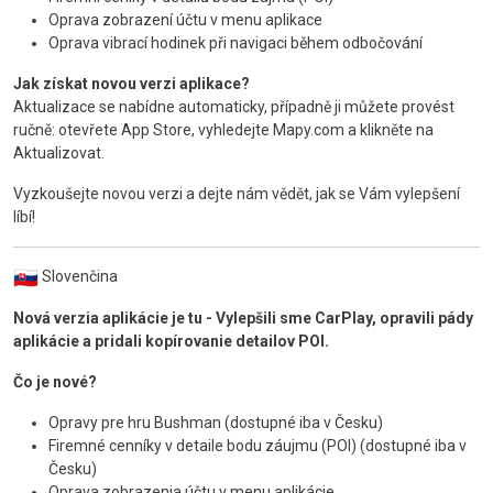
Oprava zobrazení účtu v menu aplikace
Oprava vibrací hodinek při navigaci během odbočování
Jak získat novou verzi aplikace?
Aktualizace se nabídne automaticky, případně ji můžete provést
ručně: otevřete App Store, vyhledejte Mapy.com a klikněte na
Aktualizovat.
Vyzkoušejte novou verzi a dejte nám vědět, jak se Vám vylepšení
líbí!
Slovenčina
Nová verzia aplikácie je tu - Vylepšili sme CarPlay, opravili pády
aplikácie a pridali kopírovanie detailov POI.
Čo je nové?
Opravy pre hru Bushman (dostupné iba v Česku)
Firemné cenníky v detaile bodu záujmu (POI) (dostupné iba v
Česku)
Oprava zobrazenia účtu v menu aplikácie