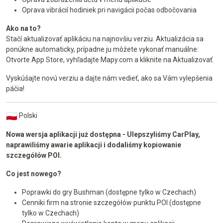
Oprava vibrácií hodiniek pri navigácii počas odbočovania
Ako na to?
Stačí aktualizovať aplikáciu na najnovšiu verziu. Aktualizácia sa
ponúkne automaticky, prípadne ju môžete vykonať manuálne:
Otvorte App Store, vyhľadajte Mapy.com a kliknite na Aktualizovať.
Vyskúšajte novú verziu a dajte nám vedieť, ako sa Vám vylepšenia
páčia!
Polski
Nowa wersja aplikacji już dostępna - Ulepszyliśmy CarPlay,
naprawiliśmy awarie aplikacji i dodaliśmy kopiowanie
szczegółów POI.
Co jest nowego?
Poprawki do gry Bushman (dostępne tylko w Czechach)
Cenniki firm na stronie szczegółów punktu POI (dostępne
tylko w Czechach)