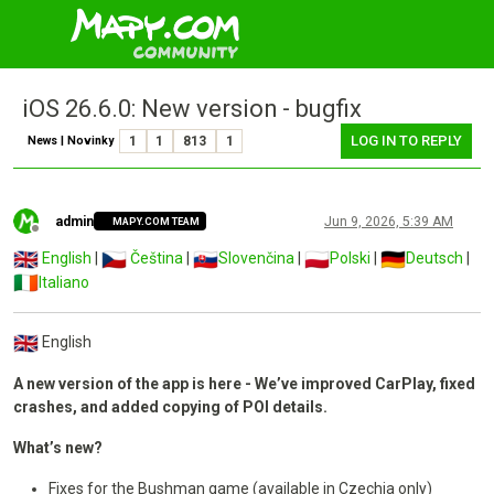
iOS 26.6.0: New version - bugfix
LOG IN TO REPLY
News | Novinky
1
1
813
1
admin
Jun 9, 2026, 5:39 AM
MAPY.COM TEAM
Offline
English
|
Čeština
|
Slovenčina
|
Polski
|
Deutsch
|
Italiano
English
A new version of the app is here - We’ve improved CarPlay, fixed
crashes, and added copying of POI details.
What’s new?
Fixes for the Bushman game (available in Czechia only)