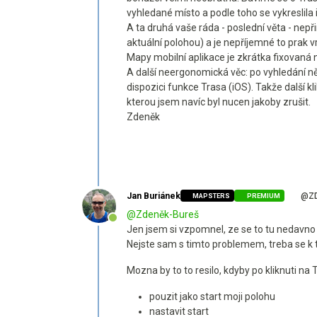
vyhledané místo a podle toho se vykreslila
A ta druhá vaše ráda - poslední věta - ne
aktuální polohou) a je nepříjemné to prak v
Mapy mobilní aplikace je zkrátka fixovaná 
A další neergonomická věc: po vyhledání ně
dispozici funkce Trasa (iOS). Takže další k
kterou jsem navíc byl nucen jakoby zrušit.
Zdeněk
Jan Buriánek
@ZD
MAPSTERS
PREMIUM
@
Zdeněk-Bureš
Online
Jen jsem si vzpomnel, ze se to tu nedavno 
Nejste sam s timto problemem, treba se k 
Mozna by to to resilo, kdyby po kliknuti n
pouzit jako start moji polohu
nastavit start