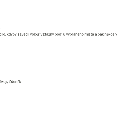
K
íbilo, kdyby zavedli volbu"Vztažný bod" u vybraného místa a pak někde v
Děkuji, Zdeněk