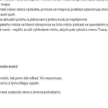
 i mapa.
přináší vůbec dobrý výsledek, protože se mapový podklad odzoomuje st
racet zpět.
na aktuální polohu a plánovaní z jiného bodu je nepříjemné.
jakého místa na hlavní obrazovce se toto místo zobrazí ve speciálním s
lik navíc - nejdřív zrušit vyhledané místo, abych pak vybral z menu Trasa
ENĚK BUREŠ
resilo, tak jsem dal odkaz. Vic nepomuzu.
tomu z tymu Mapy vyjadri.
a Trasa vyskocilo okno s dvema polozkami;