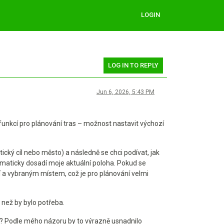
LOGIN
LOG IN TO REPLY
Jun 6, 2026, 5:43 PM
 funkcí pro plánování tras – možnost nastavit výchozí
tický cíl nebo město) a následně se chci podívat, jak
omaticky dosadí moje aktuální poloha. Pokud se
 a vybraným místem, což je pro plánování velmi
 než by bylo potřeba.
s? Podle mého názoru by to výrazně usnadnilo