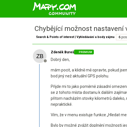
Chybějící možnost nastavení 
Search & Points of interest | Vyhledávání a body zájmu
6
pos
Zdeněk Bureš
PREMIUM
Dobrý den,
Offline
mám pocit, a klidně mě opravte, pokud jsem
bod jiný než aktuální GPS polohu.
Přijde mi to jako poměrně zásadní omezení. 
se z tohoto místa dostanu k dalším zajíma
přitom nacházím stovky kilometrů daleko, 
nepraktické.
Vím, že v menu existuje funkce „Hledat mez
Bylo by možné zvážit doplnění možnosti je