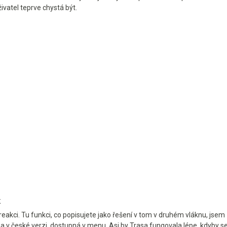
ivatel teprve chystá být.
K
reakci. Tu funkci, co popisujete jako řešení v tom v druhém vláknu, jse
 v české verzi, dostupná v menu. Asi by Trasa fungovala lépe, kdyby se