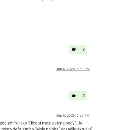
2
Jun 6, 2026, 5:53 PM
0
Jun 6, 2026, 6:36 PM
m zde zmínil jako "Hledat mezi dvěma body". Je
 místo defaultního "Moje poloha" dosadilo aktuální