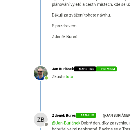
plánování výletů a cest v místech, kde se už
Děkuji za zvážení tohoto návrhu.
S pozdravem
Zdeněk Bureš
Jan Buriánek
MAPSTERS
PREMIUM
Zkuste
toto
Online
Zdeněk Bureš
@JAN BURIÁNE
PREMIUM
@
Jan-Buriánek
Dobrý den, díky za rychlou 
Offline
bohužel velmi neobratná. Bavíme se o Trasa