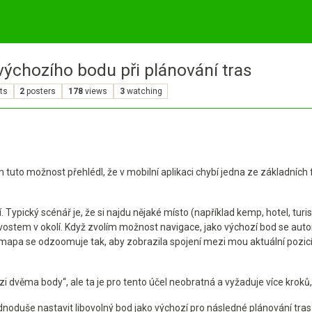
výchozího bodu při plánování tras
ts
2
posters
178
views
3
watching
 tuto možnost přehlédl, že v mobilní aplikaci chybí jedna ze základních
Typický scénář je, že si najdu nějaké místo (například kemp, hotel, turis
vostem v okolí. Když zvolím možnost navigace, jako výchozí bod se aut
mapa se odzoomuje tak, aby zobrazila spojení mezi mou aktuální pozicí
i dvěma body“, ale ta je pro tento účel neobratná a vyžaduje více kroků,
dnoduše nastavit libovolný bod jako výchozí pro následné plánování tra