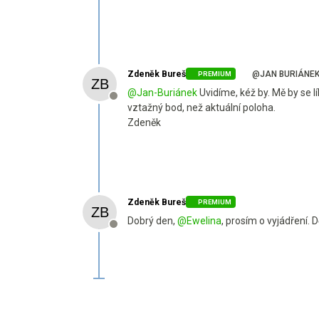
Zdeněk Bureš
@JAN BURIÁNE
PREMIUM
@
Jan-Buriánek
Uvidíme, kéž by. Mě by se l
Offline
vztažný bod, než aktuální poloha.
Zdeněk
Zdeněk Bureš
PREMIUM
Dobrý den,
@
Ewelina
, prosím o vyjádření. 
Offline