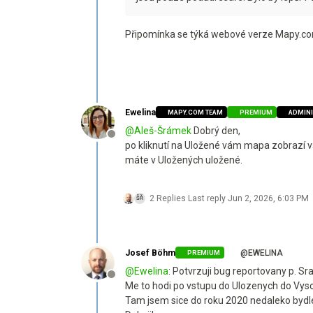
Připomínka se týká webové verze Mapy.com
Ewelina
MAPY.COM TEAM
PREMIUM
ADMIN
@
Aleš-Šrámek
Dobrý den,
Offline
po kliknutí na Uložené vám mapa zobrazí vš
máte v Uložených uložené.
2 Replies
Last reply
Jun 2, 2026, 6:03 PM
Josef Böhm
@EWELINA
PREMIUM
@
Ewelina
: Potvrzuji bug reportovany p. S
Offline
Me to hodi po vstupu do Ulozenych do Vys
Tam jsem sice do roku 2020 nedaleko bydlel