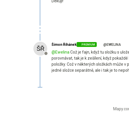
Dekuji!
Šimon Řihánek
@EWELINA
PREMIUM
@
Ewelina
Což je fajn, když tu složku s ulo
Offline
porovnávat, tak je k zešílení, když pokažd
položky. Což v některých složkách může v p
jedné složce separátně, ale i tak je to nepoh
Mapy.com