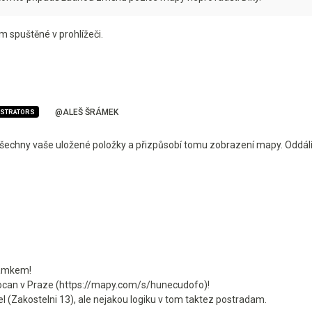
 spuštěné v prohlížeči.
@ALEŠ ŠRÁMEK
ISTRATORS
echny vaše uložené položky a přizpůsobí tomu zobrazení mapy. Oddálí se
ramkem!
ocan v Praze (https://mapy.com/s/hunecudofo)!
 (Zakostelni 13), ale nejakou logiku v tom taktez postradam.