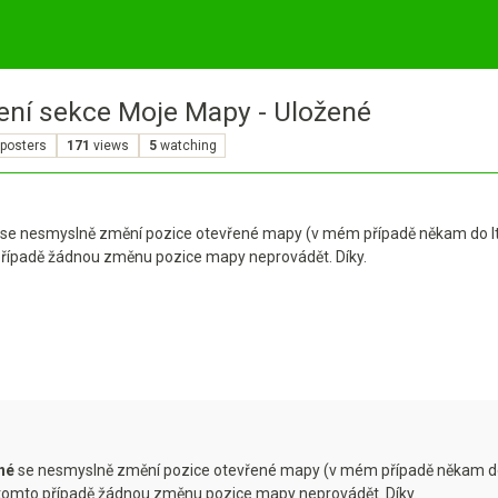
ení sekce Moje Mapy - Uložené
posters
171
views
5
watching
se nesmyslně změní pozice otevřené mapy (v mém případě někam do Itál
 případě žádnou změnu pozice mapy neprovádět. Díky.
né
se nesmyslně změní pozice otevřené mapy (v mém případě někam do It
v tomto případě žádnou změnu pozice mapy neprovádět. Díky.