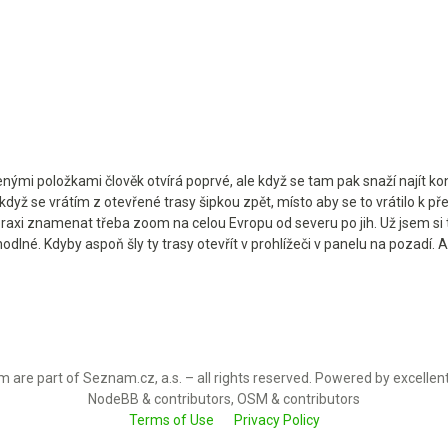
ženými položkami člověk otvírá poprvé, ale když se tam pak snaží najít 
é když se vrátím z otevřené trasy šipkou zpět, místo aby se to vrátilo k
raxi znamenat třeba zoom na celou Evropu od severu po jih. Už jsem si t
odlné. Kdyby aspoň šly ty trasy otevřít v prohlížeči v panelu na pozadí. Al
 are part of Seznam.cz, a.s. – all rights reserved. Powered by excellen
NodeBB & contributors, OSM & contributors
Terms of Use
Privacy Policy