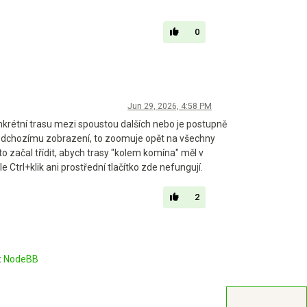
0
Jun 29, 2026, 4:58 PM
konkrétní trasu mezi spoustou dalších nebo je postupně
 předchozímu zobrazení, to zoomuje opět na všechny
o začal třídit, abych trasy "kolem komína" měl v
e Ctrl+klik ani prostřední tlačítko zde nefungují.
2
t
NodeBB