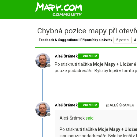
Chybná pozice mapy při otevř
Feedback & Suggestions | Připomínky a návrhy
5
posts
4
Aleš Šrámek
PREMIUM
Po stisknutí tlačítka
Moje Mapy
+
Uložené
Offline
pouze podadresáře. Bylo by lepší v tomto
Aleš Šrámek
@ALEŠ ŠRÁMEK
PREMIUM
Offline
Aleš-Šrámek
said
:
Po stisknutí tlačítka
Moje Mapy
+
Ulože
jsou pouze podadresáře. Bylo by lepší 