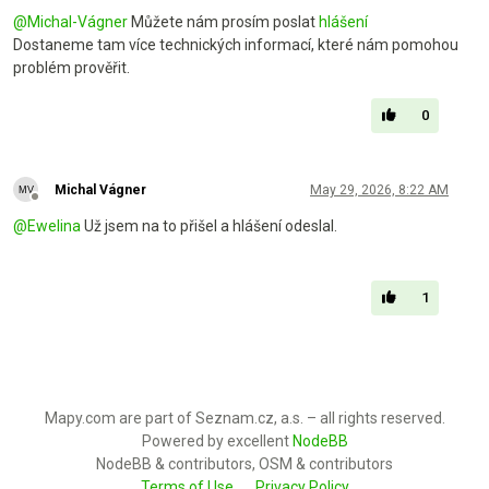
@
Michal-Vágner
Můžete nám prosím poslat
hlášení
Dostaneme tam více technických informací, které nám pomohou
problém prověřit.
0
Michal Vágner
May 29, 2026, 8:22 AM
Offline
@
Ewelina
Už jsem na to přišel a hlášení odeslal.
1
Mapy.com are part of Seznam.cz, a.s. – all rights reserved.
Powered by excellent
NodeBB
NodeBB & contributors, OSM & contributors
Terms of Use
Privacy Policy