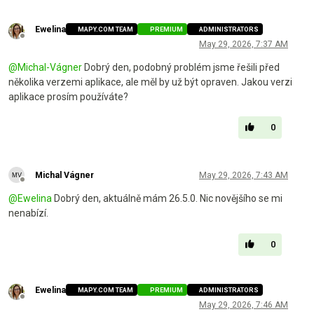
Ewelina
MAPY.COM TEAM
PREMIUM
ADMINISTRATORS
Offline
May 29, 2026, 7:37 AM
@
Michal-Vágner
Dobrý den, podobný problém jsme řešili před
několika verzemi aplikace, ale měl by už být opraven. Jakou verzi
aplikace prosím používáte?
0
Michal Vágner
May 29, 2026, 7:43 AM
Offline
@
Ewelina
Dobrý den, aktuálně mám 26.5.0. Nic novějšího se mi
nenabízí.
0
Ewelina
MAPY.COM TEAM
PREMIUM
ADMINISTRATORS
Offline
May 29, 2026, 7:46 AM