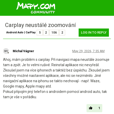
Carplay neustálé zoomování
LOG IN TO REPLY
Android Auto | CarPlay
5
2
106
2
Michal Vágner
May 29, 2026, 7:35 AM
Offline
Ahoj, mám problém s carplay. Při navigaci mapa neustále zoomuje
tam a zpět. Je to velmi rušivé. Reinstal aplikace nic nevyřešil.
Zkoušel jsem na více iphonech a taktéž bez úspěchu. Zkoušel jsem
všechny možné nastavení aplikace, ale nic se nezměnilo. Jiné
navigační aplikace na iphonu se takto nechovají - např. Waze,
Google mapy, Apple mapy atd.
Pokud připojím jiný telefon s androidem pomocí android auto, tak
tam je vše v pořádku.
1