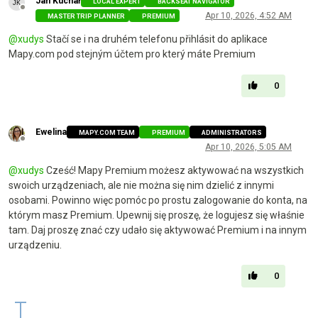
Jan Kuchař
LOCAL EXPERT
BACKSEAT NAVIGATOR
Offline
Apr 10, 2026, 4:52 AM
MASTER TRIP PLANNER
PREMIUM
@
xudys
Stačí se i na druhém telefonu přihlásit do aplikace
Mapy.com pod stejným účtem pro který máte Premium
0
Ewelina
MAPY.COM TEAM
PREMIUM
ADMINISTRATORS
Offline
Apr 10, 2026, 5:05 AM
@
xudys
Cześć! Mapy Premium możesz aktywować na wszystkich
swoich urządzeniach, ale nie można się nim dzielić z innymi
osobami. Powinno więc pomóc po prostu zalogowanie do konta, na
którym masz Premium. Upewnij się proszę, że logujesz się właśnie
tam. Daj proszę znać czy udało się aktywować Premium i na innym
urządzeniu.
0