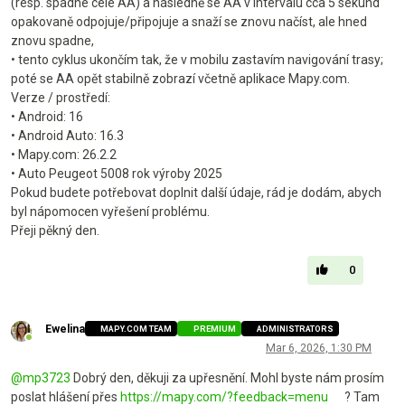
(resp. spadne celé AA) a následně se AA v intervalu cca 5 sekund
opakovaně odpojuje/připojuje a snaží se znovu načíst, ale hned
znovu spadne,
• tento cyklus ukončím tak, že v mobilu zastavím navigování trasy;
poté se AA opět stabilně zobrazí včetně aplikace Mapy.com.
Verze / prostředí:
• Android: 16
• Android Auto: 16.3
• Mapy.com: 26.2.2
• Auto Peugeot 5008 rok výroby 2025
Pokud budete potřebovat doplnit další údaje, rád je dodám, abych
byl nápomocen vyřešení problému.
Přeji pěkný den.
0
Ewelina
MAPY.COM TEAM
PREMIUM
ADMINISTRATORS
Online
Mar 6, 2026, 1:30 PM
@
mp3723
Dobrý den, děkuji za upřesnění. Mohl byste nám prosím
poslat hlášení přes
https://mapy.com/?feedback=menu
? Tam