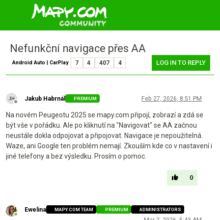
Nefunkční navigace přes AA
LOG IN TO REPLY
Android Auto | CarPlay
7
4
407
4
Jakub Habrnál
Feb 27, 2026, 8:51 PM
PREMIUM
Offline
Na novém Peugeotu 2025 se mapy.com připojí, zobrazí a zdá se
být vše v pořádku. Ale po kliknutí na "Navigovat" se AA začnou
neustále dokla odpojovat a připojovat. Navigace je nepoužitelná.
Waze, ani Google ten problém nemají. Zkouším kde co v nastavení i
jiné telefony a bez výsledku. Prosím o pomoc.
0
Ewelina
MAPY.COM TEAM
PREMIUM
ADMINISTRATORS
Online
Mar 2, 2026, 5:43 AM