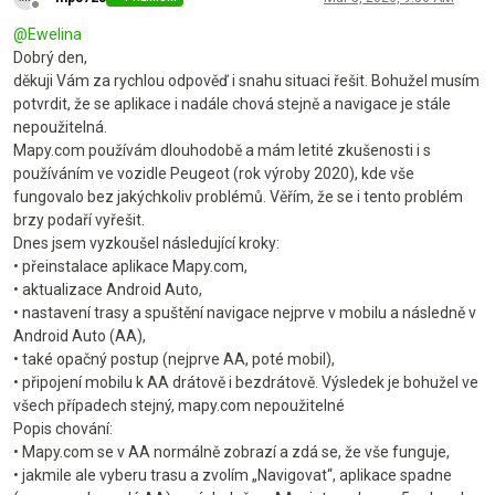
Offline
@
Ewelina
Dobrý den,
děkuji Vám za rychlou odpověď i snahu situaci řešit. Bohužel musím
potvrdit, že se aplikace i nadále chová stejně a navigace je stále
nepoužitelná.
Mapy.com používám dlouhodobě a mám letité zkušenosti i s
používáním ve vozidle Peugeot (rok výroby 2020), kde vše
fungovalo bez jakýchkoliv problémů. Věřím, že se i tento problém
brzy podaří vyřešit.
Dnes jsem vyzkoušel následující kroky:
• přeinstalace aplikace Mapy.com,
• aktualizace Android Auto,
• nastavení trasy a spuštění navigace nejprve v mobilu a následně v
Android Auto (AA),
• také opačný postup (nejprve AA, poté mobil),
• připojení mobilu k AA drátově i bezdrátově. Výsledek je bohužel ve
všech případech stejný, mapy.com nepoužitelné
Popis chování:
• Mapy.com se v AA normálně zobrazí a zdá se, že vše funguje,
• jakmile ale vyberu trasu a zvolím „Navigovat“, aplikace spadne