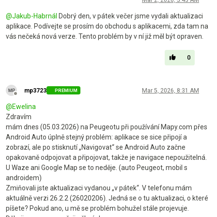
@
Jakub-Habrnál
Dobrý den, v pátek večer jsme vydali aktualizaci
aplikace. Podívejte se prosím do obchodu s aplikacemi, zda tam na
vás nečeká nová verze. Tento problém by v ní již měl být opraven.
0
mp3723
Mar 5, 2026, 8:31 AM
PREMIUM
Offline
@
Ewelina
Zdravím
mám dnes (05.03.2026) na Peugeotu při používání Mapy.com přes
Android Auto úplně stejný problém: aplikace se sice připojí a
zobrazí, ale po stisknutí „Navigovat“ se Android Auto začne
opakovaně odpojovat a připojovat, takže je navigace nepoužitelná.
U Waze ani Google Map se to neděje. (auto Peugeot, mobil s
androidem)
Zmiňovali jste aktualizaci vydanou „v pátek“. V telefonu mám
aktuálně verzi 26.2.2 (26020206). Jedná se o tu aktualizaci, o které
píšete? Pokud ano, u mě se problém bohužel stále projevuje.