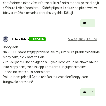
dostáváme o něco více informací, které nám mohou pomoci najít
příčinu a řešení problému. Klidně připojte i odkaz na příspěvek ve
fóru, to může komunikaci trochu urychlit. Děkuji.
0
Lubos Brhlík
Mar 10, 2026, 1:15 PM
PREMIUM
Offline
Dobrý den
Na P3008 mám stejný problém, ale myslím si, že problém nebude u
Mapy.com, ale v soft vozidla.
Zkoušel jsem i jiné navigace a Sigic a Here WeGo se chová stejně
jako Mapy com, mobilní app TomTom funguje normálně.
To vše na telefonu s Androidem
Pokud jsem připojil Apple telefon tak zrcadlení Mapy com
fungovalo normálně.
0