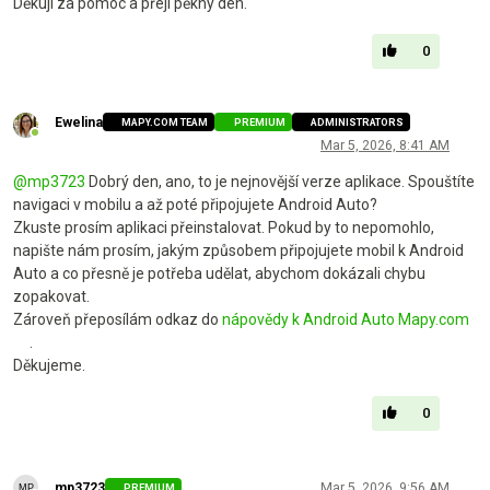
Děkuji za pomoc a přeji pěkný den.
0
Ewelina
MAPY.COM TEAM
PREMIUM
ADMINISTRATORS
Online
Mar 5, 2026, 8:41 AM
@
mp3723
Dobrý den, ano, to je nejnovější verze aplikace. Spouštíte
navigaci v mobilu a až poté připojujete Android Auto?
Zkuste prosím aplikaci přeinstalovat. Pokud by to nepomohlo,
napište nám prosím, jakým způsobem připojujete mobil k Android
Auto a co přesně je potřeba udělat, abychom dokázali chybu
zopakovat.
Zároveň přeposílám odkaz do
nápovědy k Android Auto Mapy.com
.
Děkujeme.
0
mp3723
Mar 5, 2026, 9:56 AM
PREMIUM