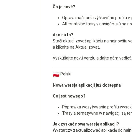
Čo je nové?
Oprava načítania výškového profilu v 
Alternatívne trasy v navigácii sú po 
Ako na to?
Stačí aktualizovať aplikáciu na najnovšiu
a kliknite na Aktualizovať.
Vyskúšajte novú verziu a dajte nám vedieť
Polski
Nowa wersja aplikacji już dostępna
Co jest nowego?
Poprawka wczytywania profilu wysok
Trasy alternatywne w nawigacji są t
Jak zyskać nową wersję aplikacji?
Wystarczy zaktualizować aplikację do najn