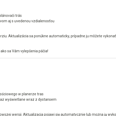
plánovači trás
novom aj s uvedenou vzdialenosťou
 verziu. Aktualizácia sa ponúkne automaticky, prípadne ju môžete vykon
, ako sa Vám vylepšenia páčia!
ościowego w planerze tras
eraz wyświetlane wraz z dystansem
owszej wersji. Aktualizacja pojawi się automatycznie lub można ją wyk