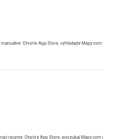
ať manuálne: Otvorte App Store, vyhľadajte Mapy.com
onać ręcznie: Otwórz App Store, wyszukaj Mapy.com i