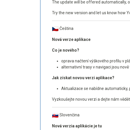
The update will be offered automatically,
Try the new version and let us know how Y
Čeština
Nová verze aplikace
Co je nového?
oprava načtení výškového profilu v pl
alternativní trasy v navigaci jsou nov
Jak získat novou verzi aplikace?
Aktualizace se nabídne automaticky, p
Vyzkoušejte novou verzi a dejte nám vědět, 
Slovenčina
Nová verzia aplikácie je tu