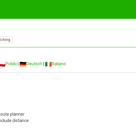
tching
Polski
|
Deutsch
|
Italiano
 route planner
include distance