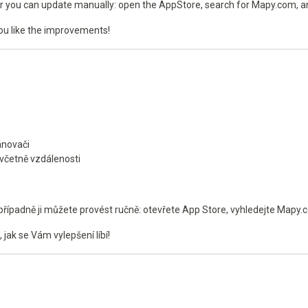
 or you can update manually: open the AppStore, search for Mapy.com, a
ou like the improvements!
ánovači
ě včetně vzdálenosti
řípadně ji můžete provést ručně: otevřete App Store, vyhledejte Mapy.c
jak se Vám vylepšení líbí!