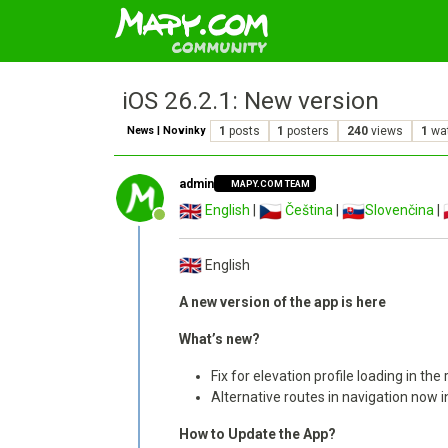
iOS 26.2.1: New version
News | Novinky
1
posts
1
posters
240
views
1
wa
admin
MAPY.COM TEAM
English
|
Čeština
|
Slovenčina
|
Online
English
A new version of the app is here
What’s new?
Fix for elevation profile loading in the
Alternative routes in navigation now 
How to Update the App?