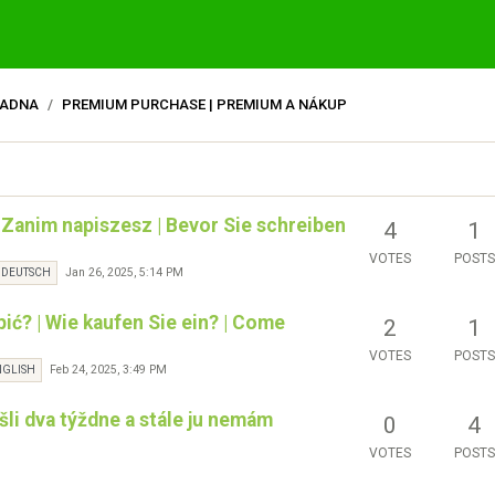
RADNA
PREMIUM PURCHASE | PREMIUM A NÁKUP
| Zanim napiszesz | Bevor Sie schreiben
4
1
VOTES
POSTS
Jan 26, 2025, 5:14 PM
DEUTSCH
pić? | Wie kaufen Sie ein? | Come
2
1
VOTES
POSTS
Feb 24, 2025, 3:49 PM
NGLISH
šli dva týždne a stále ju nemám
0
4
VOTES
POSTS