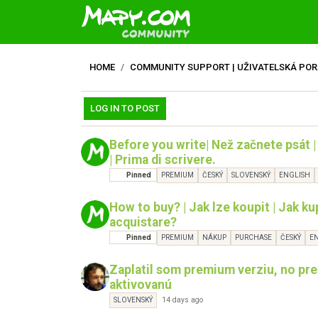
HOME
COMMUNITY SUPPORT | UŽIVATELSKÁ PO
LOG IN TO POST
Before you write| Než začnete psát 
| Prima di scrivere.
Pinned
PREMIUM
ČESKÝ
SLOVENSKÝ
ENGLISH
How to buy? | Jak lze koupit | Jak ku
acquistare?
Pinned
PREMIUM
NÁKUP
PURCHASE
ČESKÝ
E
Zaplatil som premium verziu, no pre
aktivovanú
14 days ago
SLOVENSKÝ