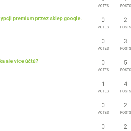
VOTES
POSTS
ypcji premium przez sklep google.
0
2
VOTES
POSTS
0
3
VOTES
POSTS
a ale více účtů?
0
5
VOTES
POSTS
1
4
VOTES
POSTS
0
2
VOTES
POSTS
0
2