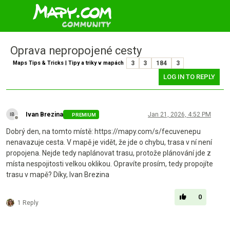
Oprava nepropojené cesty
Maps Tips & Tricks | Tipy a triky v mapách
3
3
184
3
LOG IN TO REPLY
Ivan Brezina
Jan 21, 2026, 4:52 PM
PREMIUM
Offline
Dobrý den, na tomto místě: https://mapy.com/s/fecuvenepu
nenavazuje cesta. V mapě je vidět, že jde o chybu, trasa v ní není
propojena. Nejde tedy naplánovat trasu, protože plánování jde z
místa nespojitosti velkou oklikou. Opravíte prosím, tedy propojíte
trasu v mapě? Díky, Ivan Brezina
0
1 Reply