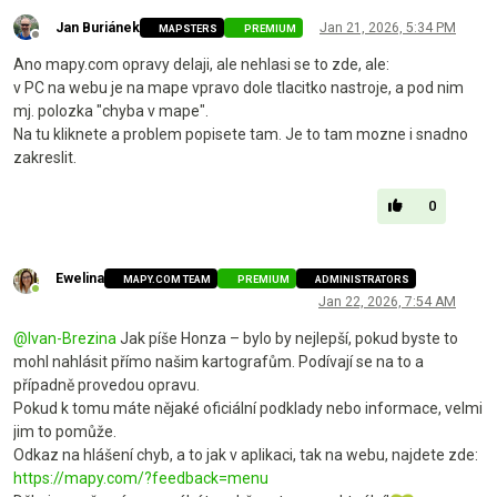
Jan Buriánek
Jan 21, 2026, 5:34 PM
MAPSTERS
PREMIUM
Offline
Ano mapy.com opravy delaji, ale nehlasi se to zde, ale:
v PC na webu je na mape vpravo dole tlacitko nastroje, a pod nim
mj. polozka "chyba v mape".
Na tu kliknete a problem popisete tam. Je to tam mozne i snadno
zakreslit.
0
Ewelina
MAPY.COM TEAM
PREMIUM
ADMINISTRATORS
Online
Jan 22, 2026, 7:54 AM
@
Ivan-Brezina
Jak píše Honza – bylo by nejlepší, pokud byste to
mohl nahlásit přímo našim kartografům. Podívají se na to a
případně provedou opravu.
Pokud k tomu máte nějaké oficiální podklady nebo informace, velmi
jim to pomůže.
Odkaz na hlášení chyb, a to jak v aplikaci, tak na webu, najdete zde:
https://mapy.com/?feedback=menu