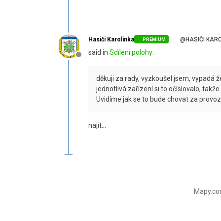
Hasiči Karolinka
@HASIČI KAR
PREMIUM
said in
Sdílení polohy
:
Offline
děkuji za rady, vyzkoušel jsem, vypadá ž
jednotlivá zařízení si to očíslovalo, takže
Uvidíme jak se to bude chovat za provoz
najít...
Mapy.com