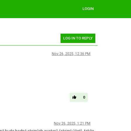
LOGIN
LOG IN TO REPLY
Nov 26, 2025, 12:36 PM
0
Nov 26, 2025, 1:21 PM
pě bude hodně stejných avatarů (stejný účet), takže