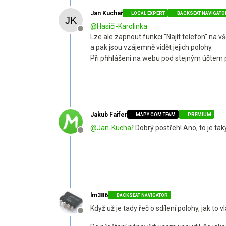
Jan Kuchař
LOCAL EXPERT
BACKSEAT NAVIGATO
@
Hasiči-Karolinka
Offline
Lze ale zapnout funkci "Najít telefon" na 
a pak jsou vzájemně vidět jejich polohy.
Při přihlášení na webu pod stejným účtem p
Jakub Faifer
MAPY.COM TEAM
PREMIUM
@
Jan-Kuchař
Dobrý postřeh! Ano, to je ta
Offline
lm386
BACKSEAT NAVIGATOR
Když už je tady řeč o sdílení polohy, jak to 
Offline