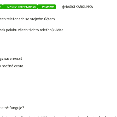
@HASIČI KAROLINKA
R
MASTER TRIP PLANNER
PREMIUM
všech telefonech se stejným účtem,
ak polohu všech těchto telefonů vidíte
@JAN KUCHAŘ
ky možná cesta.
vlastně funguje?