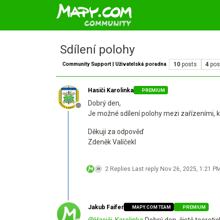
Sdílení polohy
Community Support | Uživatelská poradna
10
posts
4
pos
Hasiči Karolinka
PREMIUM
Dobrý den,
Offline
Je možné sdílení polohy mezi zařízeními, 
Děkuji za odpověď
Zdeněk Valíčekl
2 Replies
Last reply
Nov 26, 2025, 1:21 P
Jakub Faifer
MAPY.COM TEAM
PREMIUM
@
Hasiči-Karolinka
Dobrý den, čistě teoreti