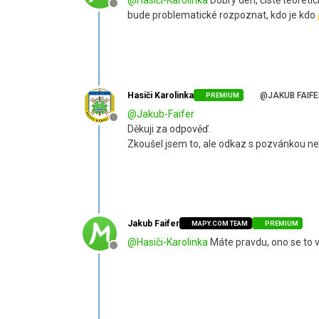
Offline
bude problematické rozpoznat, kdo je kdo
Hasiči Karolinka
@JAKUB FAIF
PREMIUM
@
Jakub-Faifer
Offline
Děkuji za odpověď.
Zkoušel jsem to, ale odkaz s pozvánkou neš
Jakub Faifer
MAPY.COM TEAM
PREMIUM
@
Hasiči-Karolinka
Máte pravdu, ono se to ve
Offline