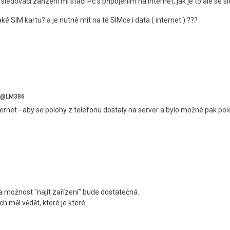
sledovací zařízení mi stačí Pc s připojením na internet, jak je to ale se
také SIM kartu? a je nutné mít na té SIMce i data ( internet ) ???
@LM386
rnet - aby se polohy z telefonu dostaly na server a bylo možné pak pol
ta možnost "najít zařízení" bude dostatečná.
ch měl vědět, které je které.