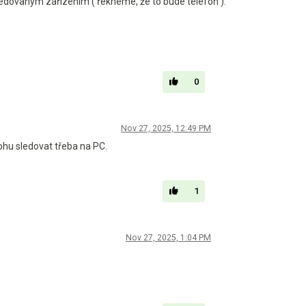
 sledovaným zařízením ( řekneme, že to bude telefon ).
0
Nov 27, 2025, 12:49 PM
ohu sledovat třeba na PC.
1
Nov 27, 2025, 1:04 PM