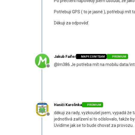
Po přečtení nápovědy jsem usoudil, že jako 
Potřebuji GPS ( to je jasné ), potřebuji mít 
Děkuji za odpověď.
Jakub Faifer
MAPY.COM TEAM
PREMIUM
@lm386 Je potřeba mít na mobilu data/inte
Offline
Hasiči Karolinka
PREMIUM
děkuji za rady, vyzkoušel jsem, vypadá že 
Offline
jednotlivá zařízení si to očíslovalo, takže by
Uvidíme jak se to bude chovat za provozu.