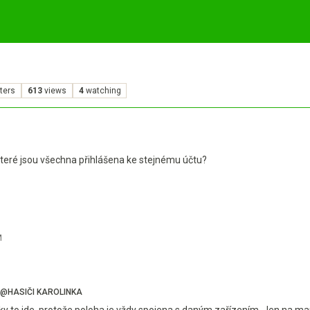
ters
613
views
4
watching
které jsou všechna přihlášena ke stejnému účtu?
M
@HASIČI KAROLINKA
cky to jde, protože poloha je vždy spojena s daným zařízením. Jen na ma