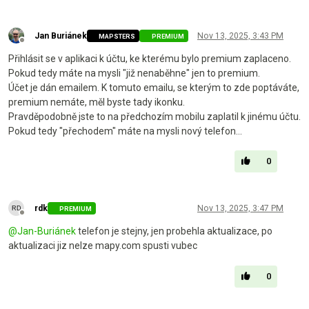
Jan Buriánek
Nov 13, 2025, 3:43 PM
MAPSTERS
PREMIUM
Offline
Přihlásit se v aplikaci k účtu, ke kterému bylo premium zaplaceno.
Pokud tedy máte na mysli "již nenaběhne" jen to premium.
Účet je dán emailem. K tomuto emailu, se kterým to zde poptáváte,
premium nemáte, měl byste tady ikonku.
Pravděpodobně jste to na předchozím mobilu zaplatil k jinému účtu.
Pokud tedy "přechodem" máte na mysli nový telefon...
0
rdk
Nov 13, 2025, 3:47 PM
PREMIUM
Offline
@
Jan-Buriánek
telefon je stejny, jen probehla aktualizace, po
aktualizaci jiz nelze mapy.com spusti vubec
0