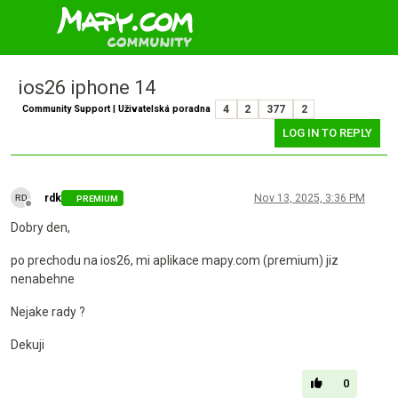
ios26 iphone 14
Community Support | Uživatelská poradna
4
2
377
2
LOG IN TO REPLY
rdk
Nov 13, 2025, 3:36 PM
PREMIUM
Offline
Dobry den,
po prechodu na ios26, mi aplikace mapy.com (premium) jiz
nenabehne
Nejake rady ?
Dekuji
0