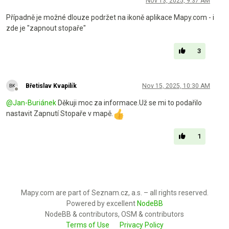
Nov 13, 2025, 9:37 AM
Případně je možné dlouze podržet na ikoně aplikace Mapy.com - i
zde je "zapnout stopaře"
3
Břetislav Kvapilík
Nov 15, 2025, 10:30 AM
Offline
@
Jan-Buriánek
Děkuji moc za informace.Už se mi to podařilo
nastavit Zapnutí Stopaře v mapě.
1
Mapy.com are part of Seznam.cz, a.s. – all rights reserved.
Powered by excellent
NodeBB
NodeBB & contributors, OSM & contributors
Terms of Use
Privacy Policy