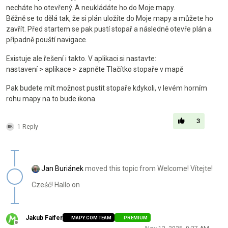
necháte ho otevřený. A neukládáte ho do Moje mapy.
Běžně se to dělá tak, že si plán uložíte do Moje mapy a můžete ho
zavřít. Před startem se pak pustí stopař a následně otevře plán a
případně pouští navigace.
Existuje ale řešení i takto. V aplikaci si nastavte:
nastavení > aplikace > zapněte Tlačítko stopaře v mapě
Pak budete mít možnost pustit stopaře kdykoli, v levém horním
rohu mapy na to bude ikona.
3
1 Reply
Jan Buriánek
moved this topic from Welcome! Vítejte!
Cześć! Hallo on
Jakub Faifer
MAPY.COM TEAM
PREMIUM
Offline