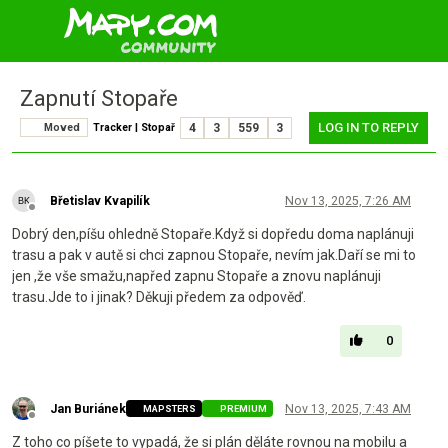
Zapnutí Stopaře
LOG IN TO REPLY
Moved
Tracker | Stopař
4
3
559
3
Břetislav Kvapilík
Nov 13, 2025, 7:26 AM
Offline
Dobrý den,píšu ohledně Stopaře.Když si dopředu doma naplánuji
trasu a pak v autě si chci zapnou Stopaře, nevím jak.Daří se mi to
jen ,že vše smažu,napřed zapnu Stopaře a znovu naplánuji
trasu.Jde to i jinak? Děkuji předem za odpověď.
0
Jan Buriánek
Nov 13, 2025, 7:43 AM
MAPSTERS
PREMIUM
Offline
Z toho co píšete to vypadá, že si plán děláte rovnou na mobilu a