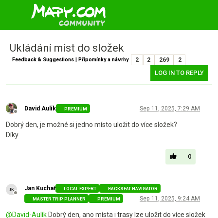
Ukládání míst do složek
Feedback & Suggestions | Připomínky a návrhy
2
2
269
2
LOG IN TO REPLY
David Aulík
Sep 11, 2025, 7:29 AM
PREMIUM
Offline
Dobrý den, je možné si jedno místo uložit do více složek?
Díky
0
Jan Kuchař
LOCAL EXPERT
BACKSEAT NAVIGATOR
Offline
Sep 11, 2025, 9:24 AM
MASTER TRIP PLANNER
PREMIUM
@
David-Aulík
Dobrý den, ano místa i trasy lze uložit do více složek