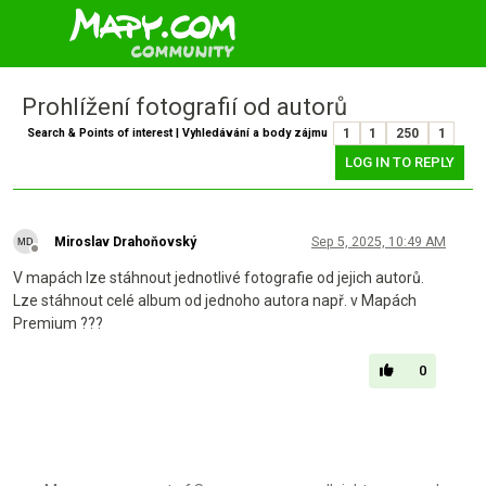
Prohlížení fotografií od autorů
Search & Points of interest | Vyhledávání a body zájmu
1
1
250
1
LOG IN TO REPLY
Miroslav Drahoňovský
Sep 5, 2025, 10:49 AM
Offline
V mapách lze stáhnout jednotlivé fotografie od jejich autorů.
Lze stáhnout celé album od jednoho autora např. v Mapách
Premium ???
0