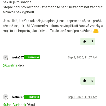
pak už je to snadné.
Stopař není pro každého - znamená to např. nezapomínat zapnout
a hlavně pak vypnout.
Jsou i lidé, kteří to tak dělají, naplánují trasu teprve po té, co ji prošli,
přesně tak, jak ji šli. V externím editoru navíc přiřadí časové značky a
mají to po importu jako aktivitu. To ale také není pro každého
1
iveta007
Sep 8, 2025, 11:07 AM
PREMIUM
Offline
@
Ewelina
díky
0
iveta007
Sep 8, 2025, 11:13 AM
PREMIUM
Offline
@
Jan-Buriánek
Děkuji