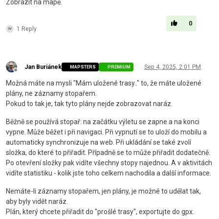
Zobrazit na mapě.
0
1 Reply
Jan Buriánek
Sep 4, 2025, 2:01 PM
MAPSTERS
PREMIUM
Offline
Možná máte na mysli "Mám uložené trasy.." to, že máte uložené
plány, ne záznamy stopařem.
Pokud to tak je, tak tyto plány nejde zobrazovat naráz.
Běžně se používá stopař: na začátku výletu se zapne a na konci
vypne. Může běžet i při navigaci. Při vypnutí se to uloží do mobilu a
automaticky synchronizuje na web. Při ukládání se také zvolí
složka, do které to přiřadit. Případně se to může přiřadit dodatečně.
Po otevření složky pak vidíte všechny stopy najednou. A v aktivitách
vidíte statistiku - kolik jste toho celkem nachodila a další informace.
Nemáte-li záznamy stopařem, jen plány, je možné to udělat tak,
aby byly vidět naráz.
Plán, který chcete přiřadit do "prošlé trasy", exportujte do gpx.