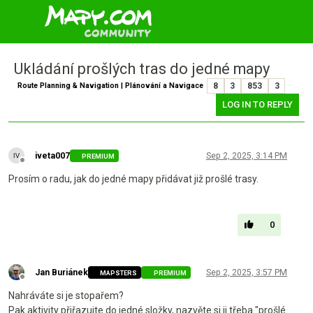
Ukládání prošlých tras do jedné mapy
Route Planning & Navigation | Plánování a Navigace
8
3
853
3
LOG IN TO REPLY
iveta007
Sep 2, 2025, 3:14 PM
PREMIUM
Offline
Prosím o radu, jak do jedné mapy přidávat již prošlé trasy.
0
Jan Buriánek
Sep 2, 2025, 3:57 PM
MAPSTERS
PREMIUM
Offline
Nahráváte si je stopařem?
Pak aktivity přiřazujte do jedné složky, nazvěte si ji třeba "prošlé