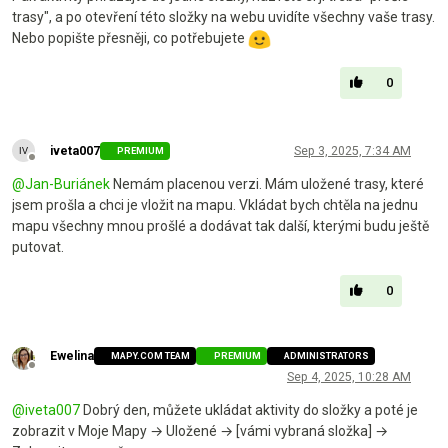
trasy", a po otevření této složky na webu uvidíte všechny vaše trasy.
Nebo popište přesněji, co potřebujete
0
iveta007
Sep 3, 2025, 7:34 AM
PREMIUM
Offline
@
Jan-Buriánek
Nemám placenou verzi. Mám uložené trasy, které
jsem prošla a chci je vložit na mapu. Vkládat bych chtěla na jednu
mapu všechny mnou prošlé a dodávat tak další, kterými budu ještě
putovat.
0
Ewelina
MAPY.COM TEAM
PREMIUM
ADMINISTRATORS
Offline
Sep 4, 2025, 10:28 AM
@
iveta007
Dobrý den, můžete ukládat aktivity do složky a poté je
zobrazit v Moje Mapy → Uložené → [vámi vybraná složka] →