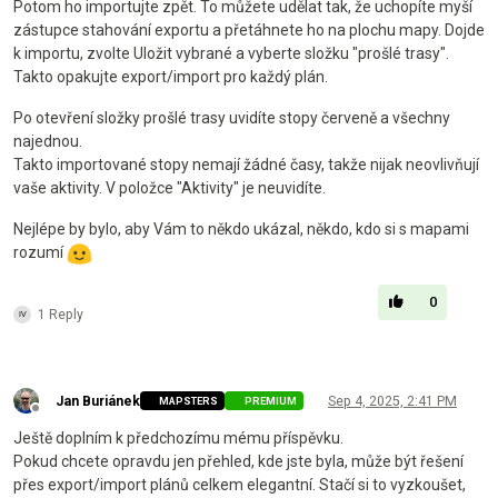
Potom ho importujte zpět. To můžete udělat tak, že uchopíte myší
zástupce stahování exportu a přetáhnete ho na plochu mapy. Dojde
k importu, zvolte Uložit vybrané a vyberte složku "prošlé trasy".
Takto opakujte export/import pro každý plán.
Po otevření složky prošlé trasy uvidíte stopy červeně a všechny
najednou.
Takto importované stopy nemají žádné časy, takže nijak neovlivňují
vaše aktivity. V položce "Aktivity" je neuvidíte.
Nejlépe by bylo, aby Vám to někdo ukázal, někdo, kdo si s mapami
rozumí
0
1 Reply
Jan Buriánek
Sep 4, 2025, 2:41 PM
MAPSTERS
PREMIUM
Offline
Ještě doplním k předchozímu mému příspěvku.
Pokud chcete opravdu jen přehled, kde jste byla, může být řešení
přes export/import plánů celkem elegantní. Stačí si to vyzkoušet,