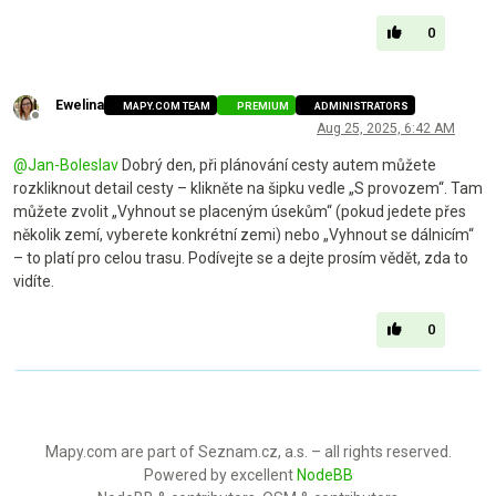
0
Ewelina
MAPY.COM TEAM
PREMIUM
ADMINISTRATORS
Offline
Aug 25, 2025, 6:42 AM
@
Jan-Boleslav
Dobrý den, při plánování cesty autem můžete
rozkliknout detail cesty – klikněte na šipku vedle „S provozem“. Tam
můžete zvolit „Vyhnout se placeným úsekům“ (pokud jedete přes
několik zemí, vyberete konkrétní zemi) nebo „Vyhnout se dálnicím“
– to platí pro celou trasu. Podívejte se a dejte prosím vědět, zda to
vidíte.
0
Mapy.com are part of Seznam.cz, a.s. – all rights reserved.
Powered by excellent
NodeBB