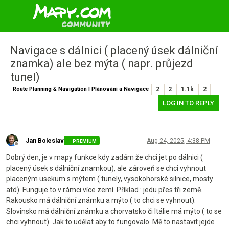
Navigace s dálnici ( placený úsek dálniční
znamka) ale bez mýta ( napr. průjezd
tunel)
Route Planning & Navigation | Plánování a Navigace
2
2
1.1k
2
LOG IN TO REPLY
Jan Boleslav
Aug 24, 2025, 4:38 PM
PREMIUM
Offline
Dobrý den, je v mapy funkce kdy zadám že chci jet po dálnici (
placený úsek s dálniční znamkou), ale zároveň se chci vyhnout
placeným usekum s mýtem ( tunely, vysokohorské silnice, mosty
atd). Funguje to v rámci více zemí. Příklad : jedu přes tři země.
Rakousko má dálniční známku a mýto ( to chci se vyhnout).
Slovinsko má dálniční známku a chorvatsko či Itálie má mýto ( to se
chci vyhnout). Jak to udělat aby to fungovalo. Mě to nastavit jejde