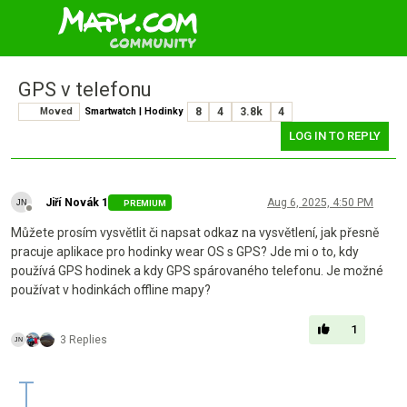
GPS v telefonu
Moved
Smartwatch | Hodinky
8
4
3.8k
4
LOG IN TO REPLY
Jiří Novák 1
Aug 6, 2025, 4:50 PM
PREMIUM
Offline
Můžete prosím vysvětlit či napsat odkaz na vysvětlení, jak přesně
pracuje aplikace pro hodinky wear OS s GPS? Jde mi o to, kdy
používá GPS hodinek a kdy GPS spárovaného telefonu. Je možné
používat v hodinkách offline mapy?
1
3 Replies