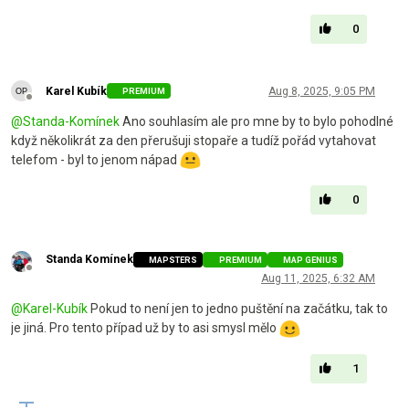
0
Karel Kubík
Aug 8, 2025, 9:05 PM
PREMIUM
Offline
@
Standa-Komínek
Ano souhlasím ale pro mne by to bylo pohodlné
když několikrát za den přerušuji stopaře a tudíž pořád vytahovat
telefom - byl to jenom nápad
0
Standa Komínek
MAPSTERS
PREMIUM
MAP GENIUS
Offline
Aug 11, 2025, 6:32 AM
@
Karel-Kubík
Pokud to není jen to jedno puštění na začátku, tak to
je jiná. Pro tento případ už by to asi smysl mělo
1