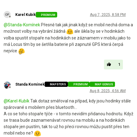
Karel Kubík
Aug 7, 2025, 8:58 PM
PREMIUM
Offline
@
Standa-Komínek
Přesně tak jak jinak když se mobil nechá doma a
možnost volby na vybrání žádná
ale šikla by se v hodinkách
volba spustit stopaře na hodinkách se záznamem v mobilu jako to
má Locus tím by se šetřila baterie při zapnuté GPS která čerpá
nejvíce
1
Standa Komínek
MAPSTERS
PREMIUM
MAP GENIUS
Offline
Aug 8, 2025, 4:56 AM
@
Karel-Kubík
Tak dotaz směřoval na případ, kdy jsou hodinky stále
spárované s mobilem přes bluetooth...
A co se toho stopaře týče - v tomto nevidím přidanou hodnotu. Když
se trasa bude zaznamenávat rovnou na mobilu a na hodinkách
stopaře jen pustím, tak to už ho přeci rovnou můžu pustit přes ten
mobil nebo ne?