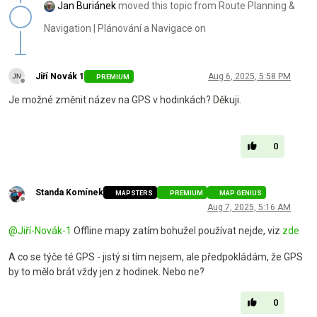
Jan Buriánek
moved this topic from Route Planning &
Navigation | Plánování a Navigace on
Jiří Novák 1
Aug 6, 2025, 5:58 PM
PREMIUM
Offline
Je možné změnit název na GPS v hodinkách? Děkuji.
0
Standa Komínek
MAPSTERS
PREMIUM
MAP GENIUS
Offline
Aug 7, 2025, 5:16 AM
@
Jiří-Novák-1
Offline mapy zatím bohužel používat nejde, viz
zde
A co se týče té GPS - jistý si tím nejsem, ale předpokládám, že GPS
by to mělo brát vždy jen z hodinek. Nebo ne?
0