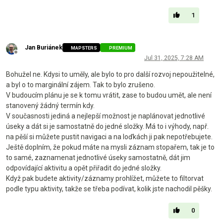
1
Jan Buriánek
MAPSTERS
PREMIUM
Offline
Jul 31, 2025, 7:28 AM
Bohužel ne. Kdysi to uměly, ale bylo to pro další rozvoj nepoužitelné,
a byl o to marginální zájem. Tak to bylo zrušeno.
V budoucím plánu je se k tomu vrátit, zase to budou umět, ale není
stanovený žádný termín kdy.
V současnosti jediná a nejlepší možnost je naplánovat jednotlivé
úseky a dát si je samostatně do jedné složky. Má to i výhody, např.
na pěší si můžete pustit navigaci a na loďkách ji pak nepotřebujete.
Ještě doplním, že pokud máte na mysli záznam stopařem, tak je to
to samé, zaznamenat jednotlivé úseky samostatně, dát jim
odpovídající aktivitu a opět přiřadit do jedné složky.
Když pak budete aktivity/záznamy prohlížet, můžete to filtorvat
podle typu aktivity, takže se třeba podívat, kolik jste nachodil pěšky.
0