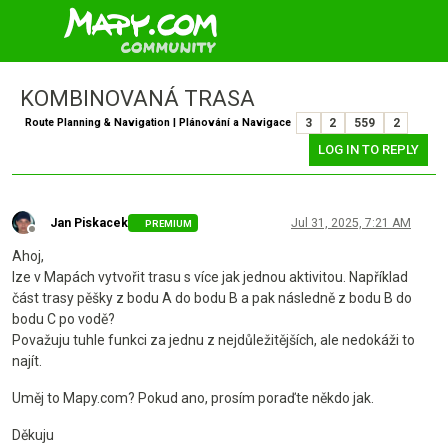
KOMBINOVANÁ TRASA
Route Planning & Navigation | Plánování a Navigace
3
2
559
2
LOG IN TO REPLY
Jan Piskacek
Jul 31, 2025, 7:21 AM
PREMIUM
Offline
Ahoj,
lze v Mapách vytvořit trasu s více jak jednou aktivitou. Například
část trasy pěšky z bodu A do bodu B a pak následně z bodu B do
bodu C po vodě?
Považuju tuhle funkci za jednu z nejdůležitějších, ale nedokáži to
najít.
Uměj to Mapy.com? Pokud ano, prosím poraďte někdo jak.
Děkuju