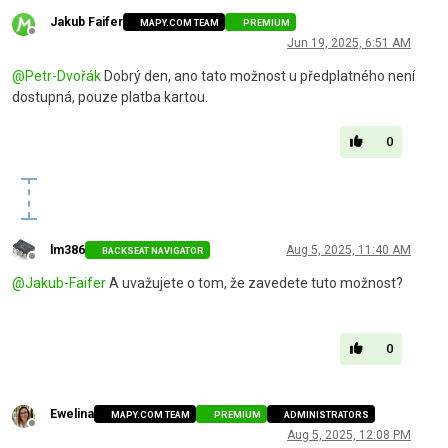
Jakub Faifer
MAPY.COM TEAM
PREMIUM
Offline
Jun 19, 2025, 6:51 AM
@
Petr-Dvořák
Dobrý den, ano tato možnost u předplatného není
dostupná, pouze platba kartou.
0
lm386
Aug 5, 2025, 11:40 AM
BACKSEAT NAVIGATOR
Offline
@
Jakub-Faifer
A uvažujete o tom, že zavedete tuto možnost?
0
Ewelina
MAPY.COM TEAM
PREMIUM
ADMINISTRATORS
Offline
Aug 5, 2025, 12:08 PM