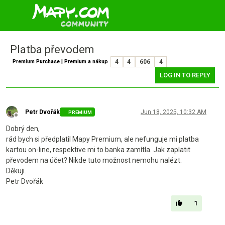
Platba převodem
Premium Purchase | Premium a nákup
4
4
606
4
LOG IN TO REPLY
Petr Dvořák
Jun 18, 2025, 10:32 AM
PREMIUM
Offline
Dobrý den,
rád bych si předplatil Mapy Premium, ale nefunguje mi platba
kartou on-line, respektive mi to banka zamítla. Jak zaplatit
převodem na účet? Nikde tuto možnost nemohu nalézt.
Děkuji.
Petr Dvořák
1