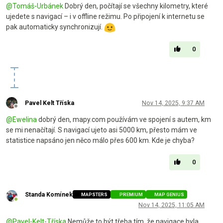
@
Tomáš-Urbánek
Dobrý den, počítají se všechny kilometry, které
ujedete s navigací – i v offline režimu. Po připojení k internetu se
pak automaticky synchronizují.
0
Pavel Kelt Tříska
Nov 14, 2025, 9:37 AM
Offline
@
Ewelina
dobrý den, mapy.com používám ve spojení s autem, km
se mi nenačítají. S navigací ujeto asi 5000 km, přesto mám ve
statistice napsáno jen něco málo přes 600 km. Kde je chyba?
0
Standa Komínek
MAPSTERS
PREMIUM
MAP GENIUS
Online
Nov 14, 2025, 11:05 AM
@
Pavel-Kelt-Tříska
Nemůže to být třeba tím, že navigace byla