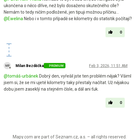
ukončena o něco dříve, než bylo dosaženo skutečného cíle?
Nemám to tedy ničím podložené, jen tipuji možnou příčinu...
@
Ewelina
Nebo i v tomto případě se kilometry do statistik počítají?
0
Milan Bezděčka
Feb 3, 2026, 11:51 AM
PREMIUM
Offline
@
tomáš-urbánek
Dobrý den, vyřešil jste ten problém nějak? Všiml
jsem si, že se mi ujeté kilometry taky přestaly načítat. Už nějakou
dobu jsem zaseklý na stejném čísle, a dál ani ťuk.
0
Mapy.com are part of Seznam.cz, a.s. – all rights reserved.