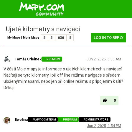
Ujeté kilometry s navigací
LOG IN TO REPLY
My Mapy | Moje Mapy
5
5
636
5
Tomáš Urbánek
Jun 2, 2025, 6:35 AM
PREMIUM
Offline
V části Moje mapy je informace o ujetých kilometrech s navigací.
Načítají se tyto kilometry i při off line režimu navigace s předem
uloženými mapami, nebo jen při online režimu s připojením k síti?
Děkuji.
0
Ewelina
MAPY.COM TEAM
PREMIUM
ADMINISTRATORS
Offline
Jun 2, 2025, 1:54 PM