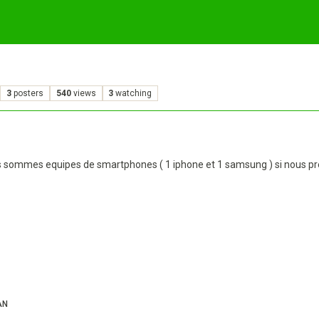
3
posters
540
views
3
watching
us sommes equipes de smartphones ( 1 iphone et 1 samsung ) si nous p
AN