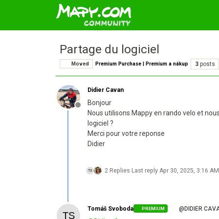
Partage du logiciel
Moved
Premium Purchase | Premium a nákup
3
posts
Didier Cavan
Bonjour
Offline
Nous utilisons Mappy en rando velo et no
logiciel ?
Merci pour votre reponse
Didier
2 Replies
Last reply
Apr 30, 2025, 3:16 AM
Tomáš Svoboda
@DIDIER CAV
PREMIUM