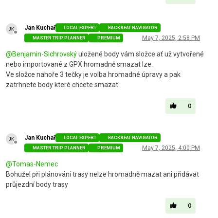
Jan Kuchař
LOCAL EXPERT
BACKSEAT NAVIGATOR
Offline
May 7, 2025, 2:58 PM
MASTER TRIP PLANNER
PREMIUM
@
Benjamin-Sichrovský
uložené body vám složce ať už vytvořené
nebo importované z GPX hromadně smazat lze.
Ve složce nahoře 3 tečky je volba hromadné úpravy a pak
zatrhnete body které chcete smazat
0
Jan Kuchař
LOCAL EXPERT
BACKSEAT NAVIGATOR
Offline
May 7, 2025, 4:00 PM
MASTER TRIP PLANNER
PREMIUM
@
Tomas-Nemec
Bohužel při plánování trasy nelze hromadně mazat ani přidávat
průjezdní body trasy
0