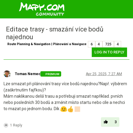
Editace trasy - smazání více bodů
najednou
Route Planning & Navigation | Plánování a Navigace
6
4
725
4
LOG IN TO REPLY
Tomas Nemec
Apr 25, 2025, 7:27 AM
PREMIUM
Offline
Lze smazat při plánování trasy více bodů najednou?Např. výběrem
(zaškrtnutím fajfkou)?
Mám naklikanou delší trasu a potřebuji smazat například. pvních
nebo posledních 30 bodů a změnit místo startu nebo cíle a nechci
to mazat po jednom bodu. Dík
3
1 Reply