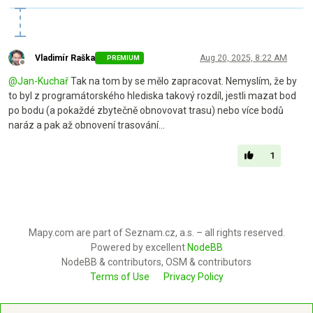
Vladimír Raška
Aug 20, 2025, 8:22 AM
PREMIUM
Offline
@
Jan-Kuchař
Tak na tom by se mělo zapracovat. Nemyslím, že by
to byl z programátorského hlediska takový rozdíl, jestli mazat bod
po bodu (a pokaždé zbytečně obnovovat trasu) nebo více bodů
naráz a pak až obnovení trasování...
1
Mapy.com are part of Seznam.cz, a.s. – all rights reserved.
Powered by excellent
NodeBB
NodeBB & contributors, OSM & contributors
Terms of Use
Privacy Policy