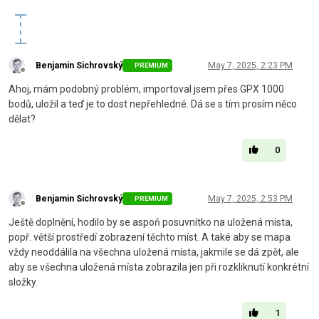
Benjamin Sichrovský
May 7, 2025, 2:23 PM
PREMIUM
Offline
Ahoj, mám podobný problém, importoval jsem přes GPX 1000
bodů, uložil a teď je to dost nepřehledné. Dá se s tím prosím něco
dělat?
0
Benjamin Sichrovský
May 7, 2025, 2:53 PM
PREMIUM
Offline
Ještě doplnění, hodilo by se aspoň posuvnítko na uložená místa,
popř. větší prostředí zobrazení těchto míst. A také aby se mapa
vždy neoddálila na všechna uložená místa, jakmile se dá zpět, ale
aby se všechna uložená místa zobrazila jen při rozkliknutí konkrétní
složky.
1