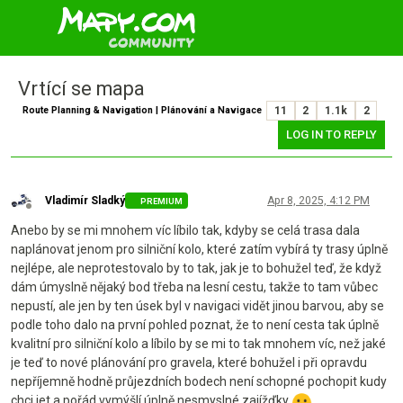
Vrtící se mapa
Route Planning & Navigation | Plánování a Navigace
11
2
1.1k
2
LOG IN TO REPLY
Vladimír Sladký
Apr 8, 2025, 4:12 PM
PREMIUM
Offline
Anebo by se mi mnohem víc líbilo tak, kdyby se celá trasa dala
naplánovat jenom pro silniční kolo, které zatím vybírá ty trasy úplně
nejlépe, ale neprotestovalo by to tak, jak je to bohužel teď, že když
dám úmyslně nějaký bod třeba na lesní cestu, takže to tam vůbec
nepustí, ale jen by ten úsek byl v navigaci vidět jinou barvou, aby se
podle toho dalo na první pohled poznat, že to není cesta tak úplně
kvalitní pro silniční kolo a líbilo by se mi to tak mnohem víc, než jaké
je teď to nové plánování pro gravela, které bohužel i při opravdu
nepříjemně hodně průjezdních bodech není schopné pochopit kudy
chci jet a pořád vymýšlí úplně nesmyslné zajížďky