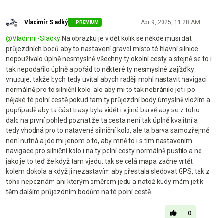
Vladimír Sladký
Apr 9, 2025, 11:28 AM
PREMIUM
Offline
@
Vladimír-Sladký
Na obrázku je vidět kolik se někde musí dát
průjezdních bodů aby to nastavení gravel místo té hlavní silnice
nepoužívalo úplně nesmyslně všechny ty okolní cesty a stejně se to i
tak nepodařilo úplně a pořád to některé ty nesmyslné zajížďky
vnucuje, takže bych tedy uvítal abych raději mohl nastavit navigaci
normálně pro to silniční kolo, ale aby mi to tak nebránilo jet i po
nějaké té polní cestě pokud tam ty průjezdní body úmyslně vložím a
popřípadě aby ta část trasy byla vidět i v jiné barvě aby se z toho
dalo na první pohled poznat že ta cesta není tak úplně kvalitní a
tedy vhodná pro to natavené silniční kolo, ale ta barva samozřejmě
není nutná a jde mi jenom o to, aby mně to i s tím nastavením
navigace pro silniční kolo i na ty polní cesty normálně pustilo a ne
jako je to teď že když tam vjedu, tak se celá mapa začne vrtět
kolem dokola a když ji nezastavím aby přestala sledovat GPS, tak z
toho nepoznám ani kterým směrem jedu a natož kudy mám jet k
těm dalším průjezdním bodům na té polní cestě.
0