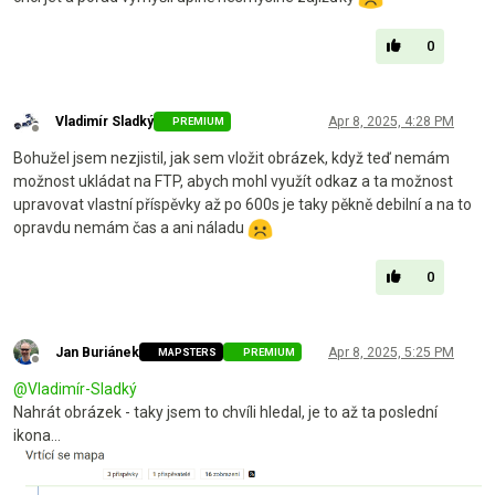
0
Vladimír Sladký
Apr 8, 2025, 4:28 PM
PREMIUM
Offline
Bohužel jsem nezjistil, jak sem vložit obrázek, když teď nemám
možnost ukládat na FTP, abych mohl využít odkaz a ta možnost
upravovat vlastní příspěvky až po 600s je taky pěkně debilní a na to
opravdu nemám čas a ani náladu
0
Jan Buriánek
Apr 8, 2025, 5:25 PM
MAPSTERS
PREMIUM
Offline
@
Vladimír-Sladký
Nahrát obrázek - taky jsem to chvíli hledal, je to až ta poslední
ikona...