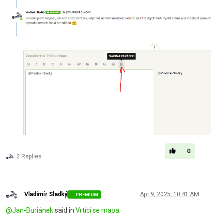
0
2 Replies
Vladimír Sladký
Apr 9, 2025, 10:41 AM
PREMIUM
Offline
@
Jan-Buriánek
said in
Vrtící se mapa
: