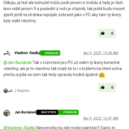
Děkuju, já teď ale bohužel můžu psát jenom z mobilu a tady je těch
ikon vidět jenom 9 a poslední z nich je otazník, tak ještě budu muset
zjistit jestli ta stránka nepůjde zobrazit jako v PC aby tam ty ikony
byly vidět všechny.
0
Vladimír Sladký
Apr 9, 2025, 10:45 AM
PREMIUM
Offline
@
Jan-Buriánek
Tak v rozvržení pro PC už vidím ty ikony konečně
všechny, ale je to všechno tak malé že to i s brýlemi na čtení sotva
přečtu a píše se sem tak tedy opravdu hodně špatně
0
2 Replies
Jan Buriánek
MAPSTERS
PREMIUM
Offline
Apr 9, 2025, 10:47 AM
@
Vladimír-Sladký
Nepomohlo by dát mobil naležato? Často to