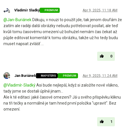
Vladimír Sladký
Apr 9, 2025, 11:18 AM
PREMIUM
Offline
@
Jan-Buriánek
Děkuju, v nouzi to použít jde, tak jenom doufám že
zatím ale raději další obrázky nebudu potřebovat posílat, ale teď
kvůli tomu časovému omezení už bohužel nemám čas čekat až
půjde editovat komentář k tomu obrázku, takže už ho tedy budu
muset napsat zvlášť ...
0
Jan Buriánek
Apr 9, 2025, 11:24 AM
MAPSTERS
PREMIUM
Offline
@
Vladimír-Sladký
Asi bude nejlepší, když si založíte nové vlákno,
tady jsme se dostali úplně jinam...
Ale k té editaci: jaké časové omezení? Já u svého příspěvku kliknu
na tři tečky a normálně je tam hned první položka "upravit". Bez
omezení.
1