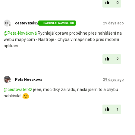
0
cestovatel32
29 days ago
BACKSEAT NAVIGATOR
Offline
@
Peťa-Nováková
Rychlejší oprava proběhne přes nahlášení na
webu mapy.com - Nástroje - Chyba v mapě nebo přes mobilní
aplikaci.
2
Peťa Nováková
29 days ago
Offline
@
cestovatel32
jeee, moc díky za radu, našla jsem to a chybu
nahlásila!
1