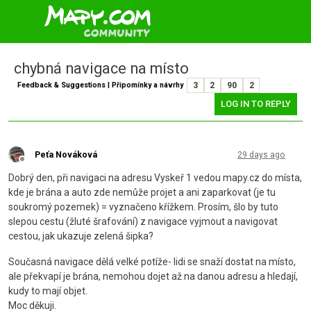
chybná navigace na místo
Feedback & Suggestions | Připomínky a návrhy
3
2
90
2
LOG IN TO REPLY
Peťa Nováková
29 days ago
Offline
Dobrý den, při navigaci na adresu Vyskeř 1 vedou mapy.cz do místa,
kde je brána a auto zde nemůže projet a ani zaparkovat (je tu
soukromý pozemek) = vyznačeno křížkem. Prosím, šlo by tuto
slepou cestu (žluté šrafování) z navigace vyjmout a navigovat
cestou, jak ukazuje zelená šipka?
Současná navigace dělá velké potíže- lidi se snaží dostat na místo,
ale překvapí je brána, nemohou dojet až na danou adresu a hledají,
kudy to mají objet.
Moc děkuji.