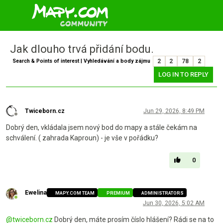
Jak dlouho trvá přidání bodu.
Search & Points of interest | Vyhledávání a body zájmu
2
2
78
2
LOG IN TO REPLY
Twiceborn.cz
Jun 29, 2026, 8:49 PM
Offline
Dobrý den, vkládala jsem nový bod do mapy a stále čekám na
schválení. ( zahrada Kaproun) - je vše v pořádku?
0
Ewelina
MAPY.COM TEAM
PREMIUM
ADMINISTRATORS
Online
Jun 30, 2026, 5:02 AM
@
twiceborn.cz
Dobrý den, máte prosím číslo hlášení? Rádi se na to