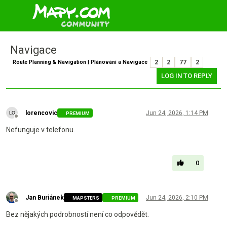
Navigace
Route Planning & Navigation | Plánování a Navigace
2
2
77
2
LOG IN TO REPLY
lorencovic
Jun 24, 2026, 1:14 PM
PREMIUM
Offline
Nefunguje v telefonu.
0
Jan Buriánek
Jun 24, 2026, 2:10 PM
MAPSTERS
PREMIUM
Offline
Bez nějakých podrobností není co odpovědět.