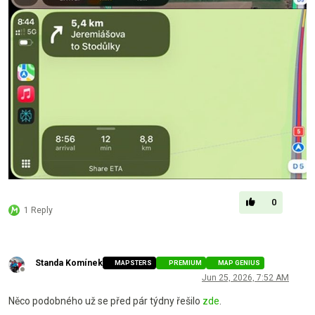
0
1 Reply
Standa Komínek
MAPSTERS
PREMIUM
MAP GENIUS
Offline
Jun 25, 2026, 7:52 AM
Něco podobného už se před pár týdny řešilo
zde
.