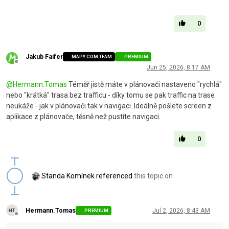
0
Jakub Faifer
MAPY.COM TEAM
PREMIUM
Offline
Jun 25, 2026, 8:17 AM
@
Hermann.Tomas
Téměř jistě máte v plánovači nastaveno "rychlá"
nebo "krátká" trasa bez trafficu - díky tomu se pak traffic na trase
neukáže - jak v plánovači tak v navigaci. Ideálně pošlete screen z
aplikace z plánovače, těsně než pustíte navigaci.
0
Standa Komínek
referenced
this topic on
Hermann.Tomas
Jul 2, 2026, 8:43 AM
PREMIUM
Offline