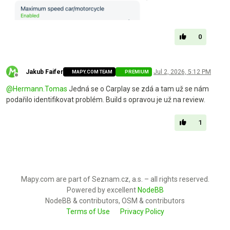
0
Jakub Faifer
Jul 2, 2026, 5:12 PM
MAPY.COM TEAM
PREMIUM
Offline
@
Hermann.Tomas
Jedná se o Carplay se zdá a tam už se nám
podařilo identifikovat problém. Build s opravou je už na review.
1
Mapy.com are part of Seznam.cz, a.s. – all rights reserved.
Powered by excellent
NodeBB
NodeBB & contributors, OSM & contributors
Terms of Use
Privacy Policy