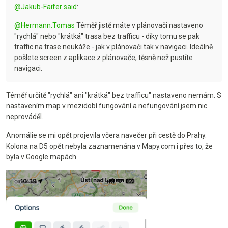
@
Jakub-Faifer
said
:
@
Hermann.Tomas
Téměř jistě máte v plánovači nastaveno
"rychlá" nebo "krátká" trasa bez trafficu - díky tomu se pak
traffic na trase neukáže - jak v plánovači tak v navigaci. Ideálně
pošlete screen z aplikace z plánovače, těsně než pustíte
navigaci.
Téměř určitě "rychlá" ani "krátká" bez trafficu" nastaveno nemám. S
nastavením map v mezidobí fungování a nefungování jsem nic
neprováděl.
Anomálie se mi opět projevila včera navečer při cestě do Prahy.
Kolona na D5 opět nebyla zaznamenána v Mapy.com i přes to, že
byla v Google mapách.