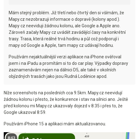
Mám stejný problém. Již třetí nebo čtvrtý den si všímám, že
Mapy.cz nezobrazuji informace o dopravě (kolony apod.).
Mapy cz neeviduji žádnou kolonu, ale Google a Apple ano.
Zároveň začaly Mapy cz uvádět zavádějící časy na konkrétní
trasy. Trasa, která reálné trvá hodinu a půl což podporují i
mapy od Google a Apple, tam mapy cz udávají hodinu.
Používám nejaktuálnější verzi aplikace na iPhone ověřoval
jsem i na iPadu a promítám si to do car play. Výpadky dopravy
zaznamenávám nejen na dálnici D5, ale také v okolních
objízdných trasách jako jsou Rudná Loděnice apod.
Níže screenshots na posledních cca 9.5km. Mapy.cz neevidují
žádnou kolonu i přesto, že konkurence i stav na silnici ano. Ještě
před kolonou mi Mapy.cz ukazovaly dojezd v 8:35 i přes to, že
Google ukazoval 8:59.
Používám iPhone 15 a aplikaci mám aktualizovanou.