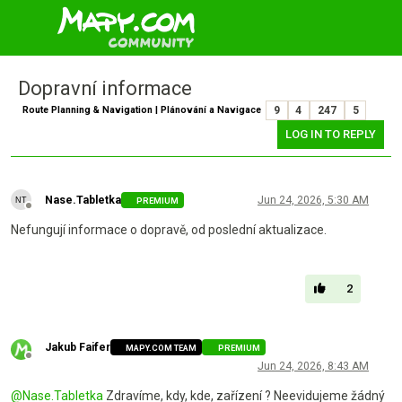
Dopravní informace
Route Planning & Navigation | Plánování a Navigace
9
4
247
5
LOG IN TO REPLY
Nase.Tabletka
Jun 24, 2026, 5:30 AM
PREMIUM
Offline
Nefungují informace o dopravě, od poslední aktualizace.
2
Jakub Faifer
MAPY.COM TEAM
PREMIUM
Offline
Jun 24, 2026, 8:43 AM
@
Nase.Tabletka
Zdravíme, kdy, kde, zařízení ? Neevidujeme žádný