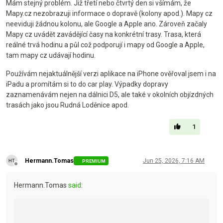
Mám stejný problém. Již třetí nebo čtvrtý den si všímám, že
Mapy.cz nezobrazuji informace o dopravě (kolony apod.). Mapy cz
neeviduji žádnou kolonu, ale Google a Apple ano. Zároveň začaly
Mapy cz uvádět zavádějící časy na konkrétní trasy. Trasa, která
reálné trvá hodinu a půl což podporují i mapy od Google a Apple,
tam mapy cz udávají hodinu.
Používám nejaktuálnější verzi aplikace na iPhone ověřoval jsem i na
iPadu a promítám si to do car play. Výpadky dopravy
zaznamenávám nejen na dálnici D5, ale také v okolních objízdných
trasách jako jsou Rudná Loděnice apod.
1
Hermann.Tomas
Jun 25, 2026, 7:16 AM
PREMIUM
Offline
Hermann.Tomas
said
: