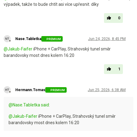
výpadek, takže to bude chtít asi více upřesnit. díky
0
Nase.Tabletka
Jun 24, 2026, 8:45 PM
PREMIUM
Offline
@
Jakub-Faifer
iPhone + CarPlay, Strahovský tunel směr
barandovsky most dnes kolem 16:20
1
Hermann.Tomas
Jun 25, 2026, 6:38 AM
PREMIUM
Offline
@
Nase.Tabletka
said
:
@
Jakub-Faifer
iPhone + CarPlay, Strahovský tunel směr
barandovsky most dnes kolem 16:20