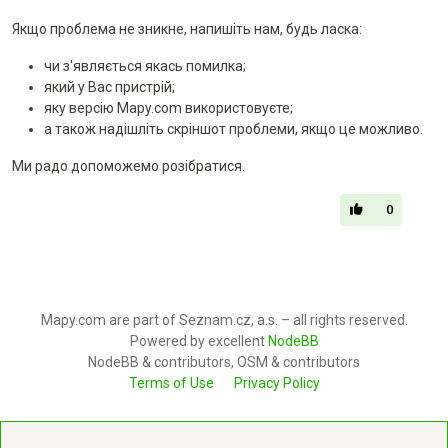
Якщо проблема не зникне, напишіть нам, будь ласка:
чи з'являється якась помилка;
який у Вас пристрій;
яку версію Mapy.com використовуєте;
а також надішліть скріншот проблеми, якщо це можливо.
Ми радо допоможемо розібратися.
0
Mapy.com are part of Seznam.cz, a.s. – all rights reserved.
Powered by excellent
NodeBB
NodeBB & contributors, OSM & contributors
Terms of Use
Privacy Policy