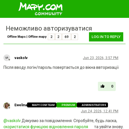
Неможливо авторизуватися
LOG IN TO REPLY
Offline Maps | Offline mapy
2
2
69
2
vaskolv
Jun 23, 2026, 3:57 PM
Offline
Після вводу логін/пароль повертається до вікна ввторизації
0
Ewelina
MAPY.COM TEAM
PREMIUM
ADMINISTRATORS
Offline
Jun 24, 2026, 12:41 PM
@
vaskolv
Дякуємо за повідомлення. Спробуйте, будь ласка,
скористатися функцією відновлення пароля
та увійти знову.