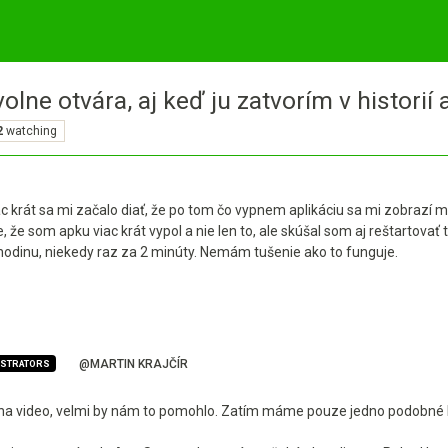
e otvára, aj keď ju zatvorím v historií a
2
watching
c krát sa mi začalo diať, že po tom čo vypnem aplikáciu sa mi zobrazí 
je, že som apku viac krát vypol a nie len to, ale skúšal som aj reštartov
odinu, niekedy raz za 2 minúty. Nemám tušenie ako to funguje.
@MARTIN KRAJČÍR
ISTRATORS
 na video, velmi by nám to pomohlo. Zatím máme pouze jedno podobné h