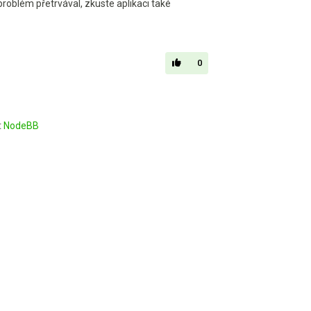
roblém přetrvával, zkuste aplikaci také
0
t
NodeBB