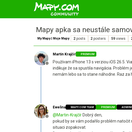
Mapy apka sa neustále samovoln
My Mapy | Moje Mapy
2
posts
2
posters
59
views
Martin Krajčír
PREMIUM
Používam iPhone 13 s verziou iOS 26.5. Via
Offline
indikuje že sa spustila navigácia. Problém 
nemám lebo sa to stane náhodne. Raz za h
Ewelina
MAPY.COM TEAM
PREMIUM
ADMIN
@
Martin-Krajčír
Dobrý den,
Offline
pokud by se vám podařilo problém natočit
situaci zopakovat.