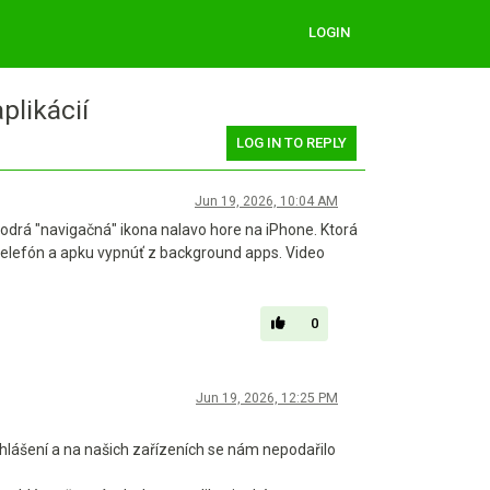
LOGIN
plikácií
LOG IN TO REPLY
Jun 19, 2026, 10:04 AM
modrá "navigačná" ikona nalavo hore na iPhone. Ktorá
ať telefón a apku vypnúť z background apps. Video
0
Jun 19, 2026, 12:25 PM
lášení a na našich zařízeních se nám nepodařilo