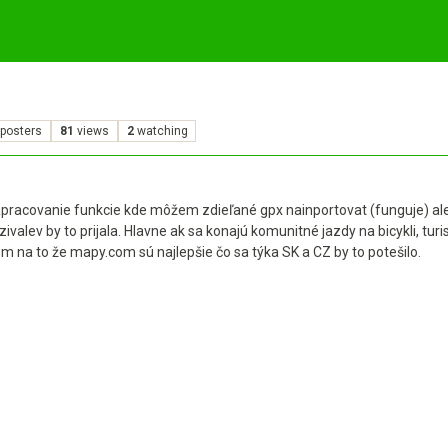
posters
81
views
2
watching
racovanie funkcie kde môžem zdieľané gpx nainportovat (funguje) ale 
ivalev by to prijala. Hlavne ak sa konajú komunitné jazdy na bicykli, turi
 na to že mapy.com sú najlepšie čo sa týka SK a CZ by to potešilo.