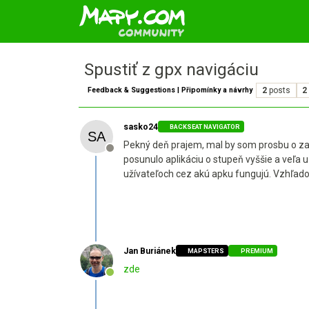
Spustiť z gpx navigáciu
Feedback & Suggestions | Připomínky a návrhy
2
posts
2
sasko24
BACKSEAT NAVIGATOR
Pekný deň prajem, mal by som prosbu o zap
Offline
posunulo aplikáciu o stupeň vyššie a veľa uz
užívateľoch cez akú apku fungujú. Vzhľadom
Jan Buriánek
MAPSTERS
PREMIUM
zde
Online