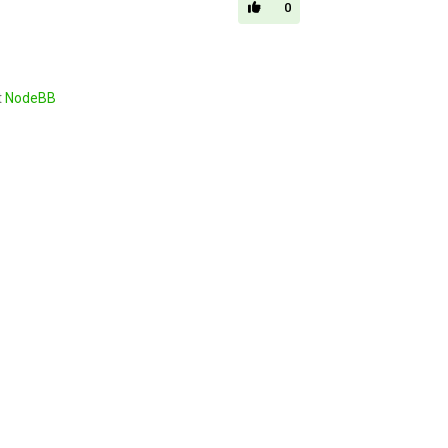
0
t
NodeBB