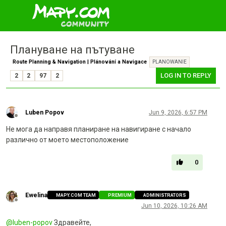
Плануване на пътуване
Route Planning & Navigation | Plánování a Navigace
PLANOWANIE
LOG IN TO REPLY
2
2
97
2
Luben Popov
Jun 9, 2026, 6:57 PM
Offline
Не мога да направя планиране на навигиране с начало
различно от моето местоположение
0
Ewelina
MAPY.COM TEAM
PREMIUM
ADMINISTRATORS
Offline
Jun 10, 2026, 10:26 AM
@
luben-popov
Здравейте,