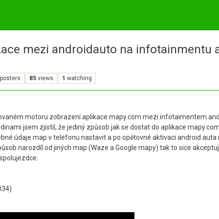
kace mezi androidauto na infotainmentu 
posters
85
views
1
watching
tovaném motoru zobrazení aplikace mapy.com mezi infotaimentem androi
nami jsem zjistil, že jediný způsob jak se dostat do aplikace mapy.com 
bné údaje map v telefonu nastavit a po opětovné aktivaci android auta 
ůsob narozdíl od jiných map (Waze a Google mapy) tak to sice akceptuji,
 spolujezdce.
034)