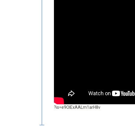
?is=e9OIExAALm1arH8v