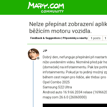
Nelze přepínat zobrazení apli
běžícím motoru vozidla.
Feedback & Suggestions | Připomínky a návrhy
1
posts
1
J P
Dobrý den, nefunguje přepínání při nastar
Offline
níže uvedeném videu. Nicméně před pár hodi
(domeček) na infotainmentu. Pak lze potře
infotainmentu. Pokud je to jediný možný zp
během cest nejen pro řidiče, ale třeba i pro
Opel Combo 2025
Samsung S22 Ultra
Android auto 16.9.66.2034 relase (169662
mapy.com 26.6.0 (26060000)