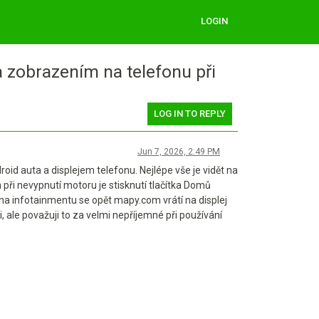
LOGIN
a zobrazením na telefonu při
LOG IN TO REPLY
Jun 7, 2026, 2:49 PM
d auta a displejem telefonu. Nejlépe vše je vidět na
při nevypnutí motoru je stisknutí tlačítka Domů
na infotainmentu se opět mapy.com vrátí na displej
 ale považuji to za velmi nepříjemné při používání