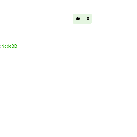
0
t
NodeBB