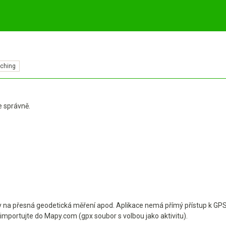
ching
je správně.
eny na přesná geodetická měření apod. Aplikace nemá přímý přístup k GP
 importujte do Mapy.com (gpx soubor s volbou jako aktivitu).