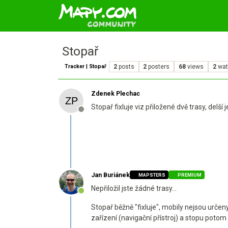
Stopař
Tracker | Stopař
2
posts
2
posters
68
views
2
wat
Zdenek Plechac
Stopař fixluje viz přiložené dvě trasy, delší 
Offline
Jan Buriánek
MAPSTERS
PREMIUM
Nepřiložil jste žádné trasy...
Online
Stopař běžně "fixluje", mobily nejsou urč
zařízení (navigační přístroj) a stopu potom