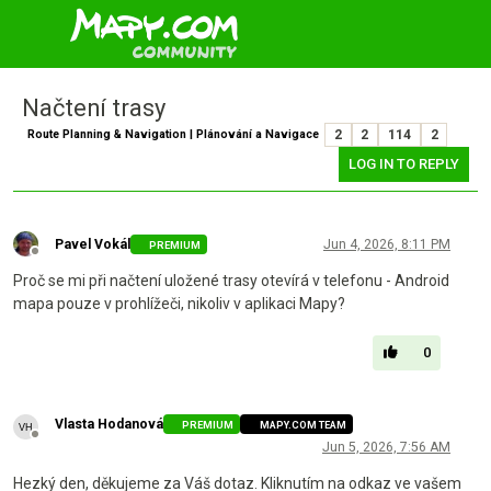
Načtení trasy
Route Planning & Navigation | Plánování a Navigace
2
2
114
2
LOG IN TO REPLY
Pavel Vokál
Jun 4, 2026, 8:11 PM
PREMIUM
Offline
Proč se mi při načtení uložené trasy otevírá v telefonu - Android
mapa pouze v prohlížeči, nikoliv v aplikaci Mapy?
0
Vlasta Hodanová
PREMIUM
MAPY.COM TEAM
Offline
Jun 5, 2026, 7:56 AM
Hezký den, děkujeme za Váš dotaz. Kliknutím na odkaz ve vašem