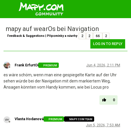
mapy auf wearOs bei Navigation
Feedback & Suggestions | Připomínky a návrhy
2
2
66
2
LOG IN TO REPLY
Frank ErfurtOi
Jun 4, 2026, 2:11 PM
PREMIUM
Offline
es wäre schöm, wenn man eine gespiegelte Karte auf der Uhr
sehen würde bei der Navigation mit dem markiertem Weg,
Ansagen könnten vom Handy kommen, wie bei Locus pro
0
Vlasta Hodanová
PREMIUM
MAPY.COM TEAM
Offline
Jun 5, 2026, 7:53 AM